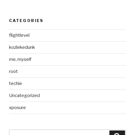
CATEGORIES
flightlevel
kozlekedunk
me, myself
root
techie
Uncategorized
xposure
Search
Searc