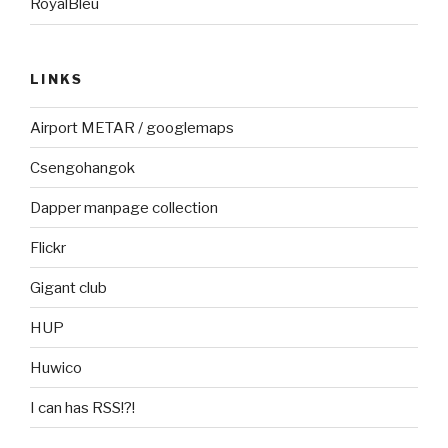
RoyalBleu
LINKS
Airport METAR / googlemaps
Csengohangok
Dapper manpage collection
Flickr
Gigant club
HUP
Huwico
I can has RSS!?!