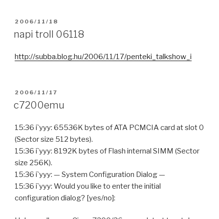
POSTED
2006/11/18
ON
napi troll 06118
http://subba.blog.hu/2006/11/17/penteki_talkshow_i
POSTED
2006/11/17
ON
c7200emu
15:36 i`yyy: 65536K bytes of ATA PCMCIA card at slot 0
(Sector size 512 bytes).
15:36 i`yyy: 8192K bytes of Flash internal SIMM (Sector
size 256K).
15:36 i`yyy: — System Configuration Dialog —
15:36 i`yyy: Would you like to enter the initial
configuration dialog? [yes/no]: