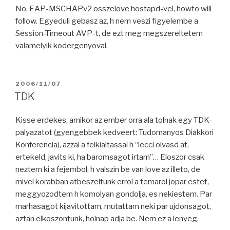
No, EAP-MSCHAPv2 osszelove hostapd-vel, howto will
follow. Egyeduli gebasz az, h nem veszi figyelembe a
Session-Timeout AVP-t, de ezt meg megszereltetem
valamelyik kodergenyoval.
POSTED
2006/11/07
ON
TDK
Kisse erdekes, amikor az ember orra ala tolnak egy TDK-
palyazatot (gyengebbek kedveert: Tudomanyos Diakkori
Konferencia), azzal a felkialtassal h “lecci olvasd at,
ertekeld, javits ki, ha baromsagot irtam”… Eloszor csak
neztem ki a fejembol, h valszin be van love az illeto, de
mivel korabban atbeszeltunk errol a temarol jopar estet,
meggyozodtem h komolyan gondolja, es nekiestem. Par
marhasagot kijavitottam, mutattam neki par ujdonsagot,
aztan elkoszontunk, holnap adja be. Nem ez a lenyeg.