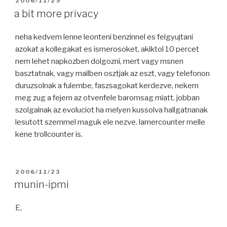
POSTED
2006/11/29
ON
a bit more privacy
neha kedvem lenne leonteni benzinnel es felgyujtani
azokat a kollegakat es ismerosoket, akiktol 10 percet
nem lehet napkozben dolgozni, mert vagy msnen
basztatnak, vagy mailben osztjak az eszt, vagy telefonon
duruzsolnak a fulembe, faszsagokat kerdezve, nekem
meg zug a fejem az otvenfele baromsag miatt. jobban
szolgalnak az evoluciot ha melyen kussolva hallgatnanak
lesutott szemmel maguk ele nezve. lamercounter melle
kene trollcounter is.
POSTED
2006/11/23
ON
munin-ipmi
E,