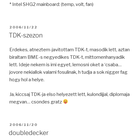
* Intel SHG2 mainboard: (temp, volt, fan)
POSTED
2006/11/22
ON
TDK-szezon
Erdekes, atneztem-javitottam TDK-t, masodik lett, aztan
biraltam BME-s negyedikes TDK-t, mittomenhanyadik
lett. Ideje nekem is irni egyet, lemosni oket a ‘csaba…
jovore nekiallok valami fosulinak, h tudja a sok nigger fag
hogy hol a helye.
Ja, kiccsaj TDK-ja elso helyezett lett, kulondijjal, diplomaja
megvan… csondes gratz
POSTED
2006/11/20
ON
doubledecker