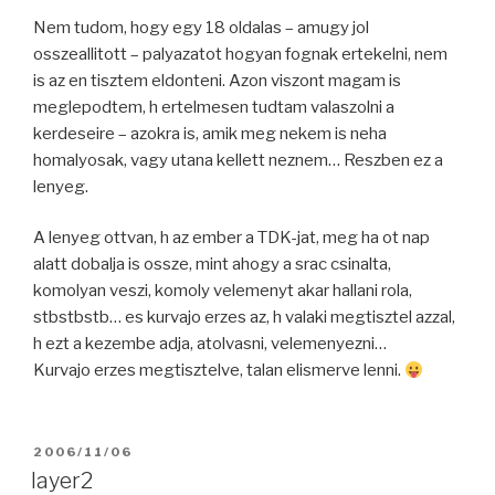
Nem tudom, hogy egy 18 oldalas – amugy jol
osszeallitott – palyazatot hogyan fognak ertekelni, nem
is az en tisztem eldonteni. Azon viszont magam is
meglepodtem, h ertelmesen tudtam valaszolni a
kerdeseire – azokra is, amik meg nekem is neha
homalyosak, vagy utana kellett neznem… Reszben ez a
lenyeg.
A lenyeg ottvan, h az ember a TDK-jat, meg ha ot nap
alatt dobalja is ossze, mint ahogy a srac csinalta,
komolyan veszi, komoly velemenyt akar hallani rola,
stbstbstb… es kurvajo erzes az, h valaki megtisztel azzal,
h ezt a kezembe adja, atolvasni, velemenyezni…
Kurvajo erzes megtisztelve, talan elismerve lenni.
POSTED
2006/11/06
ON
layer2