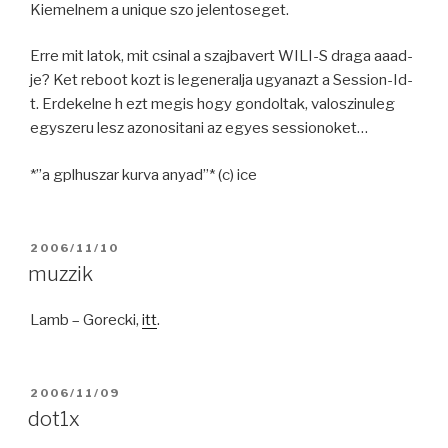
Kiemelnem a unique szo jelentoseget.
Erre mit latok, mit csinal a szajbavert WILI-S draga aaad-
je? Ket reboot kozt is legeneralja ugyanazt a Session-Id-
t. Erdekelne h ezt megis hogy gondoltak, valoszinuleg
egyszeru lesz azonositani az egyes sessionoket…
*”a gplhuszar kurva anyad”* (c) ice
POSTED
2006/11/10
ON
muzzik
Lamb – Gorecki,
itt
.
POSTED
2006/11/09
ON
dot1x