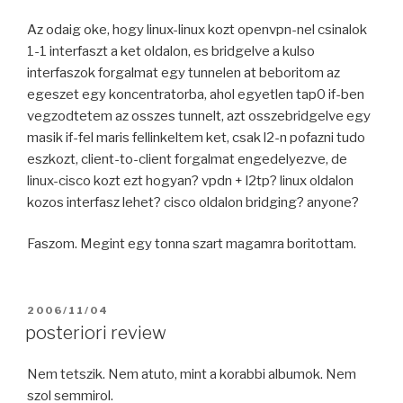
Az odaig oke, hogy linux-linux kozt openvpn-nel csinalok
1-1 interfaszt a ket oldalon, es bridgelve a kulso
interfaszok forgalmat egy tunnelen at beboritom az
egeszet egy koncentratorba, ahol egyetlen tap0 if-ben
vegzodtetem az osszes tunnelt, azt osszebridgelve egy
masik if-fel maris fellinkeltem ket, csak l2-n pofazni tudo
eszkozt, client-to-client forgalmat engedelyezve, de
linux-cisco kozt ezt hogyan? vpdn + l2tp? linux oldalon
kozos interfasz lehet? cisco oldalon bridging? anyone?
Faszom. Megint egy tonna szart magamra boritottam.
POSTED
2006/11/04
ON
posteriori review
Nem tetszik. Nem atuto, mint a korabbi albumok. Nem
szol semmirol.