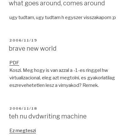
ON
what goes around, comes around
ugy tudtam, ugy tudtam h egyszer visszakapom ;p
POSTED
2006/11/19
ON
brave new world
PDF
Koszi. Meg hogy is van azzal a -1-es ringgel hw
virtualizacional, eleg azt megtolni, es gyakorlatilag
eszrevehetetlen lesz a virnyakod? Remek.
POSTED
2006/11/18
ON
teh nu dvdwriting machine
Ez megteszi