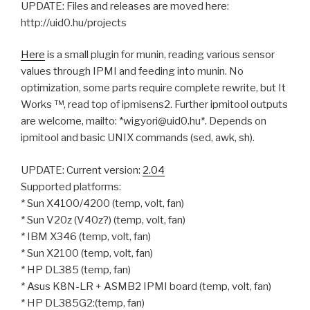
UPDATE: Files and releases are moved here:
http://uid0.hu/projects
Here
is a small plugin for munin, reading various sensor
values through IPMI and feeding into munin. No
optimization, some parts require complete rewrite, but It
Works ™, read top of ipmisens2. Further ipmitool outputs
are welcome, mailto: *wigyori@uid0.hu*. Depends on
ipmitool and basic UNIX commands (sed, awk, sh).
UPDATE: Current version:
2.04
Supported platforms:
* Sun X4100/4200 (temp, volt, fan)
* Sun V20z (V40z?) (temp, volt, fan)
* IBM X346 (temp, volt, fan)
* Sun X2100 (temp, volt, fan)
* HP DL385 (temp, fan)
* Asus K8N-LR + ASMB2 IPMI board (temp, volt, fan)
* HP DL385G2:(temp, fan)