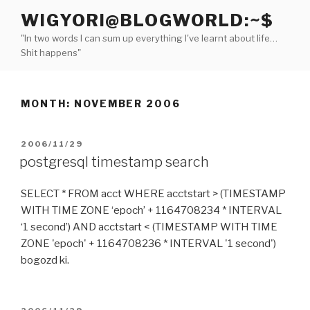
Skip
WIGYORI@BLOGWORLD:~$
to
"In two words I can sum up everything I've learnt about life…
content
Shit happens"
MONTH:
NOVEMBER 2006
POSTED
2006/11/29
ON
postgresql timestamp search
SELECT * FROM acct WHERE acctstart > (TIMESTAMP
WITH TIME ZONE ‘epoch’ + 1164708234 * INTERVAL
‘1 second’) AND acctstart < (TIMESTAMP WITH TIME
ZONE 'epoch' + 1164708236 * INTERVAL '1 second')
bogozd ki.