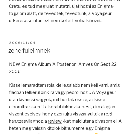
Cretu, es tud meg ujat mutatni, ujat hozni az Enigma-
fogalom alatt, de tevedtek, tevedtunk, a Voyageur
utkeresese utan ezt nem kellett volna kihozni…
POSTED
2006/11/04
ON
zene fuleimnek
NEW Enigma Album ‘A Posteriori’ Arrives On Sept 22,
2006!
Kisse lemaradtam rola, de legalabb nem kell varni, amig
flacban felkerul oink-ra vagy pedro-hoz… A Voyageur
utan kivancsi vagyok, mit hoztak ossze, az kisse
elborultra sikerult a korabbiakhoz kepest, cim alapjan
viszont eselyes, hogy ezen ujra visszanyultak a regi
hangzasvilaghoz, a
review
-kat majd utana olvasom el. A
heten meg valszin kitolok bithumenre egy Enigma