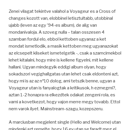
Zenei vilagat tekintve valahol a Voyageur es a Cross of
changes kozott van, elobbinel letisztultabb, utobbinal
ujabb (leven az egy ’94-es album), de alig van
mondanivaloja. A szoveg nulla – talan osszesen 4
szamban fordul elo, ebbol kettoben ugyanaz a ket
mondat ismetlodik, a masik kettoben meg ugyanazokat
az elcsepelt kliseket ismetelgetik -, csak a szamcimekbol
lehet kitalalni, hogy mire is kellene figyelni, mit kellene
hallani. Ugyan mindegyik eddigi album olyan, hogy
sokadszori vegighallgatas utan lehet csak eldonteni azt,
hogy mi is az az n*10 dolog, ami tetszik benne, ugyan a
Voyageur utan is fanyalogtak a kritikusok, h ezmegmi?,
aztan 1-2 honapra ra elkezdtek odakat zengeni rola, es
varni a kovetkezot, hogy vajon merre megy tovabb. Ettol
nem varok ilyet. Mainstream-szagu, kozepszeru.
A marciusban megjelent single (Hello and Welcome) utan
mindenki azt remelte, hogy 16 ev utan se faradt meg el