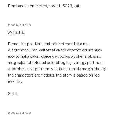
Bombardier emeletes, nov. 11, 5023,
katt
POSTED
2006/11/19
ON
syriana
Remek kis politikai krimi, tokeletesen illik a mai
vilagrendbe. Iran, valtozast akaro vezetot kidurrantjak
egy tomahawkkal, olajceg gyoz, kis gyoker arab srac
meg hajostul-c4estul belerobog hajoval egy partmenti
kikotobe… a vegen nem veletlenul emlitik meg h ‘though
the characters are fictious, the story is based on real
events’.
Get it
POSTED
2006/11/19