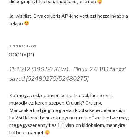
discographyt flacban, hadd tanuljon a nep
Ja, wishlist. Qrva colubris AP-k helyett
ezt
hozza inkabb a
telapo
POSTED
2006/11/03
ON
openvpn
11:45:12 (396.50 KB/s) – `linux-2.6.18.1.tar.gz’
saved [52480275/52480275]
Ketmegas dsl, openvpn comp-lzo-val, fast-io-val,
mukodik ez, keremszepen. Orulunk? Orulunk.
Mar csak a bridging meg a vlan kodba kene belenezni, h
ha 250 klienst behuzok ugyanarra a tap0-ra, tap1-re meg
megegyszer ennyit es 1-1 vlan-on kidobalom, mennyire
hal bele a kernel.