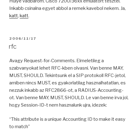
Hulye vadbarom. Cisco 7200/36xx emulatort tesztel.
Inkabb csinalna egyet abbol a remek kavebol nekem. Ja,
katt
,
katt
.
POSTED
2006/11/17
ON
rfc
Avagy Request-for-Comments. Elmeletileg a
szabvanyokat lehet RFC-kben olvasni. Van benne MAY,
MUST, SHOULD. Tekintsunk el a SIP protokoll RFC-jetol,
amiben nincs MUST, es gyakorlatilag hasznalhatatlan, es
nezzuk inkabb az RFC2866-ot, a RADIUS-Accounting-
ot. Van benne MAY, MUST, SHOULD. Le van benne irva jol,
hogy Session-ID-t nem hasznalunk ujra, idezek:
“This attribute is a unique Accounting ID to make it easy
to match”