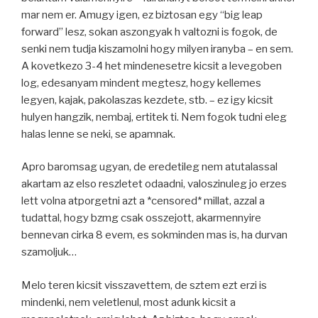
mar nem er. Amugy igen, ez biztosan egy “big leap
forward” lesz, sokan aszongyak h valtozni is fogok, de
senki nem tudja kiszamolni hogy milyen iranyba – en sem.
A kovetkezo 3-4 het mindenesetre kicsit a levegoben
log, edesanyam mindent megtesz, hogy kellemes
legyen, kajak, pakolaszas kezdete, stb. – ez igy kicsit
hulyen hangzik, nembaj, ertitek ti. Nem fogok tudni eleg
halas lenne se neki, se apamnak.
Apro baromsag ugyan, de eredetileg nem atutalassal
akartam az elso reszletet odaadni, valoszinuleg jo erzes
lett volna atporgetni azt a *censored* millat, azzal a
tudattal, hogy bzmg csak osszejott, akarmennyire
bennevan cirka 8 evem, es sokminden mas is, ha durvan
szamoljuk…
Melo teren kicsit visszavettem, de sztem ezt erzi is
mindenki, nem veletlenul, most adunk kicsit a