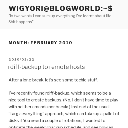
Skip
WIGYORI@BLOGWORLD:~$
to
"In two words I can sum up everything I've learnt about life…
content
Shit happens"
MONTH:
FEBRUARY 2010
POSTED
2010/02/22
ON
rdiff-backup to remote hosts
After a long break, let’s see some techie stuff.
I’ve recently found rdiff-backup, which seems to be a
nice tool to create backups. (No, I don’t have time to play
with neither amanda nor bacula.) Instead of the usual
“targz everything” approach, which can take up a pallet of
disks if You need a couple of rotations, I wanted to
optimize the weekly backup schedule, and see how an