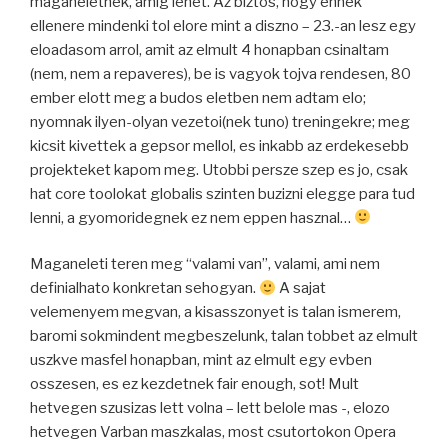
maganeletnek, amig lehet. Az biztos, hogy ennek
ellenere mindenki tol elore mint a diszno – 23.-an lesz egy
eloadasom arrol, amit az elmult 4 honapban csinaltam
(nem, nem a repaveres), be is vagyok tojva rendesen, 80
ember elott meg a budos eletben nem adtam elo;
nyomnak ilyen-olyan vezetoi(nek tuno) treningekre; meg
kicsit kivettek a gepsor mellol, es inkabb az erdekesebb
projekteket kapom meg. Utobbi persze szep es jo, csak
hat core toolokat globalis szinten buzizni elegge para tud
lenni, a gyomoridegnek ez nem eppen hasznal…
Maganeleti teren meg “valami van”, valami, ami nem
definialhato konkretan sehogyan.
A sajat
velemenyem megvan, a kisasszonyet is talan ismerem,
baromi sokmindent megbeszelunk, talan tobbet az elmult
uszkve masfel honapban, mint az elmult egy evben
osszesen, es ez kezdetnek fair enough, sot! Mult
hetvegen szusizas lett volna – lett belole mas -, elozo
hetvegen Varban maszkalas, most csutortokon Opera