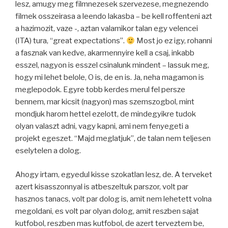
lesz, amugy meg filmnezesek szervezese, megnezendo
filmek osszeirasa a leendo lakasba – be kell roffenteni azt
a hazimozit, vaze -, aztan valamikor talan egy velencei
(ITA) tura, “great expectations”.
Most jo ez igy, rohanni
a fasznak van kedve, akarmennyire kell a csaj, inkabb
esszel, nagyon is esszel csinalunk mindent – lassuk meg,
hogy mi lehet belole, O is, de en is. Ja, neha magamon is
meglepodok. Egyre tobb kerdes merul fel persze
bennem, mar kicsit (nagyon) mas szemszogbol, mint
mondjuk harom hettel ezelott, de mindegyikre tudok
olyan valaszt adni, vagy kapni, ami nem fenyegeti a
projekt egeszet. “Majd meglatjuk”, de talan nem teljesen
eselytelen a dolog.
Ahogy irtam, egyedul kisse szokatlan lesz, de. A terveket
azert kisasszonnyal is atbeszeltuk parszor, volt par
hasznos tanacs, volt par dolog is, amit nem lehetett volna
megoldani, es volt par olyan dolog, amit reszben sajat
kutfobol, reszben mas kutfobol, de azert terveztem be,