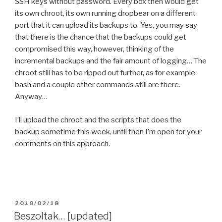
SSH keys without password. Every box then would get
its own chroot, its own running dropbear on a different
port that it can upload its backups to. Yes, you may say
that there is the chance that the backups could get
compromised this way, however, thinking of the
incremental backups and the fair amount of logging… The
chroot still has to be ripped out further, as for example
bash and a couple other commands still are there.
Anyway…
I’ll upload the chroot and the scripts that does the
backup sometime this week, until then I’m open for your
comments on this approach.
POSTED
2010/02/18
ON
Beszoltak… [updated]