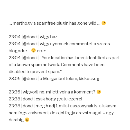
… merthogy a spamfree plugin has gone wild …
23:04 |@donci| wigy baz
23:04 |@donci| wigy nyomnek commentet a szaros
blogodre…
erre:
23:04 |@donci| “Your location has been identified as part
of a known spam network. Comments have been
disabled to prevent spam.”
23:05 |@donci| a Morganbol tolom, kiskocsog
23:36 |wigyori| no, mi lett volna a komment?
23:38 |donci| csak hogy gratu ezerrel
23:38 |donci| meg h adj 1 millat asszonynak is, a lakasra
nem fogsz raismerni, de o jol fogja erezni magat – egy
darabig