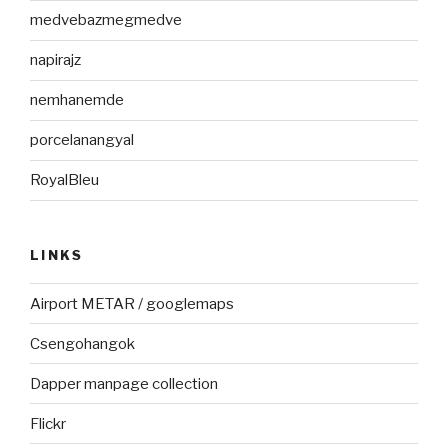
medvebazmegmedve
napirajz
nemhanemde
porcelanangyal
RoyalBleu
LINKS
Airport METAR / googlemaps
Csengohangok
Dapper manpage collection
Flickr