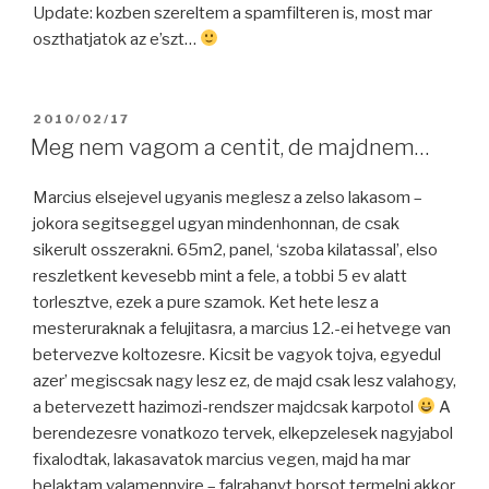
Update: kozben szereltem a spamfilteren is, most mar
oszthatjatok az e’szt…
POSTED
2010/02/17
ON
Meg nem vagom a centit, de majdnem…
Marcius elsejevel ugyanis meglesz a zelso lakasom –
jokora segitseggel ugyan mindenhonnan, de csak
sikerult osszerakni. 65m2, panel, ‘szoba kilatassal’, elso
reszletkent kevesebb mint a fele, a tobbi 5 ev alatt
torlesztve, ezek a pure szamok. Ket hete lesz a
mesteruraknak a felujitasra, a marcius 12.-ei hetvege van
betervezve koltozesre. Kicsit be vagyok tojva, egyedul
azer’ megiscsak nagy lesz ez, de majd csak lesz valahogy,
a betervezett hazimozi-rendszer majdcsak karpotol
A
berendezesre vonatkozo tervek, elkepzelesek nagyjabol
fixalodtak, lakasavatok marcius vegen, majd ha mar
belaktam valamennyire – falrahanyt borsot termelni akkor