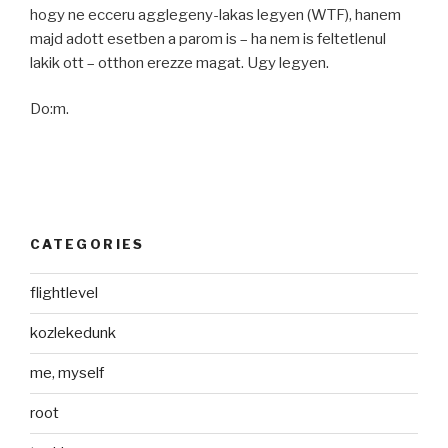
hogy ne ecceru agglegeny-lakas legyen (WTF), hanem
majd adott esetben a parom is – ha nem is feltetlenul
lakik ott – otthon erezze magat. Ugy legyen.
Do:m.
CATEGORIES
flightlevel
kozlekedunk
me, myself
root