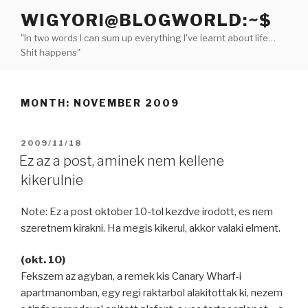
Skip
WIGYORI@BLOGWORLD:~$
to
"In two words I can sum up everything I've learnt about life…
content
Shit happens"
MONTH:
NOVEMBER 2009
POSTED
2009/11/18
ON
Ez az a post, aminek nem kellene
kikerulnie
Note: Ez a post oktober 10-tol kezdve irodott, es nem
szeretnem kirakni. Ha megis kikerul, akkor valaki elment.
(okt. 10)
Fekszem az agyban, a remek kis Canary Wharf-i
apartmanomban, egy regi raktarbol alakitottak ki, nezem