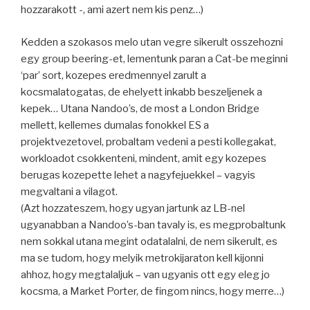
hozzarakott -, ami azert nem kis penz…)
Kedden a szokasos melo utan vegre sikerult osszehozni
egy group beering-et, lementunk paran a Cat-be meginni
‘par’ sort, kozepes eredmennyel zarult a
kocsmalatogatas, de ehelyett inkabb beszeljenek a
kepek… Utana Nandoo’s, de most a London Bridge
mellett, kellemes dumalas fonokkel ES a
projektvezetovel, probaltam vedeni a pesti kollegakat,
workloadot csokkenteni, mindent, amit egy kozepes
berugas kozepette lehet a nagyfejuekkel – vagyis
megvaltani a vilagot.
(Azt hozzateszem, hogy ugyan jartunk az LB-nel
ugyanabban a Nandoo’s-ban tavaly is, es megprobaltunk
nem sokkal utana megint odatalalni, de nem sikerult, es
ma se tudom, hogy melyik metrokijaraton kell kijonni
ahhoz, hogy megtalaljuk – van ugyanis ott egy eleg jo
kocsma, a Market Porter, de fingom nincs, hogy merre…)