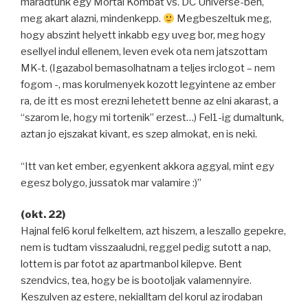
maradtunk egy Mortal Kombat vs. DC Universe-ben,
meg akart alazni, mindenkepp.
Megbeszeltuk meg,
hogy abszint helyett inkabb egy uveg bor, meg hogy
esellyel indul ellenem, leven evek ota nem jatszottam
MK-t. (Igazabol bemasolhatnam a teljes irclogot – nem
fogom -, mas korulmenyek kozott legyintene az ember
ra, de itt es most erezni lehetett benne az elni akarast, a
“szarom le, hogy mi tortenik” erzest…) Fel1-ig dumaltunk,
aztan jo ejszakat kivant, es szep almokat, en is neki.
“Itt van ket ember, egyenkent akkora aggyal, mint egy
egesz bolygo, jussatok mar valamire :)”
(okt. 22)
Hajnal fel6 korul felkeltem, azt hiszem, a leszallo gepekre,
nem is tudtam visszaaludni, reggel pedig sutott a nap,
lottem is par fotot az apartmanbol kilepve. Bent
szendvics, tea, hogy be is bootoljak valamennyire.
Keszulven az estere, nekialltam del korul az irodaban