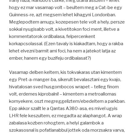
Irany haza, Nandoo’s csirke, meg utana asszem – lehet
hogy ez mar vasarnap volt – beultem meg a Cat-be egy
Guinness-re, azt megsem lehet kihagyni Londonban.
Meglepodtem amugy, kozepesen tele volt a hely, persze
sokkal nyugisabb volt, a kivetitokon foci ment, illetve a
kommentatorok ordibalasa, felpercenkent
korkapcsolassal. (Ezen tavaly is kiakadtam, hogy a rakba
lehet elvezni barmit ami foci, ha nem a jatekot latja az
ember, hanem egy buzifeju ordibalasat?)
Vasarnap delben keltem, kis tokvakaras utan kimentem
egy Pret-a-manger-ba, sikerult bevalasztani egy kvajo,
hivatalosan sved husgombocos wrapet – telleg finom
volt, erdemes kiprobalni! – kimentem a metroallomas
kornyekere, oszt megreggeliztem/ebedeltem a parkban.
Epp akkor szallt le a Qantas A380-asa, es mivel ugyis
LHR fele keszultem, ez megadta az alaphangot. A wrap
zabalasa kozben rohogtem, a helyi galambok a
szokasosnal is pofatlanabbul jottek oda morzsakra varva,