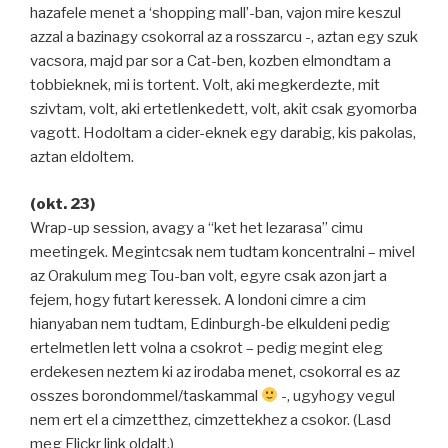
hazafele menet a ‘shopping mall’-ban, vajon mire keszul
azzal a bazinagy csokorral az a rosszarcu -, aztan egy szuk
vacsora, majd par sor a Cat-ben, kozben elmondtam a
tobbieknek, mi is tortent. Volt, aki megkerdezte, mit
szivtam, volt, aki ertetlenkedett, volt, akit csak gyomorba
vagott. Hodoltam a cider-eknek egy darabig, kis pakolas,
aztan eldoltem.
(okt. 23)
Wrap-up session, avagy a “ket het lezarasa” cimu
meetingek. Megintcsak nem tudtam koncentralni – mivel
az Orakulum meg Tou-ban volt, egyre csak azon jart a
fejem, hogy futart keressek. A londoni cimre a cim
hianyaban nem tudtam, Edinburgh-be elkuldeni pedig
ertelmetlen lett volna a csokrot – pedig megint eleg
erdekesen neztem ki az irodaba menet, csokorral es az
osszes borondommel/taskammal
-, ugyhogy vegul
nem ert el a cimzetthez, cimzettekhez a csokor. (Lasd
meg Flickr link oldalt.)