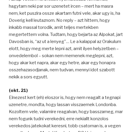
hagytam neki par sor uzenetet ircen – mert ha masra
nem, ket puszira ossze akartam futni vele, akar ugy is, ha
Doverig kell leutaznom. No reply – azt hittem, hogy
inkabb massal torodik, amit teljes mertekben
megertettem volna. Tudtam, hogy bejarta az Alpokat, jart
Davosban is, “az ut a lenyeg”… Le a kalappal az Orakulum
elott, hogy meg merte lepni azt, amit ilyen helyzetben –
onvedelembol – sokan nem mernenek meglepni, azt,
hogy akar ket napra, akar egy hetre, akar egy honapra
osszehazasodjanak, nem tudvan, mennyi idot szabott
nekik a sors egyutt.
(okt. 21)
Elnezest kert (eh) eloszor is, hogy nem reagalt a tegnapi
uzenetre, mondta, hogy lassan visszaernek Londonba.
Kozoltem vele, valamire reagalvan, hogy basszameg, mar
nem fogunk tudni verekedni, erre nekiallt konzolos
verekedos jatekokat keresni, tobb csatornan is, a vegen