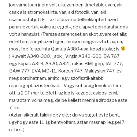
jon varhatoan (nem volt a kezemben timetable), van, aki
csak a lajstromokat irta, van, aki fotozik, van, aki
csaladostul jott ki – azt a buzi modellhelikoptert azert
paran levertuk volna az egrol -, de alapvetoen baratsagos
volt a hangulat. (Persze szerencsetlen skot gyereket alig
ertettem, annyit azert igen, amikor magyarazta h na, na,
most fog felszallni a Qantas A380-asa, koszi utolag is
) Kuwait A340-300, _sok_ Virgin A340-600, BA 767,
egy kupac A319, A320, A321, rakas BMI gep, JAL 777,
BAW 777, EVA MD-11, Korean 747, Malaysian 747, es
meg sorolhatnam, amitol egy szofisztikaltabb
repulogepbuzi is leolvad… Vagy ket oraig lovoldoztem
ott, a 2 CF mar tele lett, az ido is kezdett csipos lenni,
maradtam volna meg, de be kellett menni a zirodaba este
7-re…
(Aztan sikerult talalni egy eleg durva bugot este bent,
ugyhogy este 11-ig bentvoltam, aztan masnap reggel 7-
re be…)