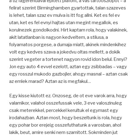
a tiz fagerendaval epitett plafont, a vas tartooszlopot – a
felirat szerint Birminghamben gyartottak, talan szazeves
is lehet, talan szaz ev mulva is itt fog allni. Ket es fel ev
utan, ket es fel evnyi hajtas utan megint megallok, es
korulnezek gondolkodni. Hirt kaptam rola, hogy valakinek,
akit latatlanban is nagyon kedveltem, a stilusa, a
folyamatos porgese, a dumaja miatt, akinek mindenkihez
volt egy kedves szava a jokedvu oltas mellett, a dokik
szerint vegeter a tortenet nagyon rovid idon belul. Ennyi?
Jon egy auto 4 evvel ezelott, aztan egy zsibbadas – vagy
egy rosszul mukodo gazbojler, ahogy masnal – aztan csak
az emlek marad? Aztan az is megfakul…
Egy kisse kiutott ez. Onzoseg, de ot eve varok arra, hogy
valamikor, valahol osszefussak vele, 3 eve valoszinuleg
csak meterekkel, percekkel kerultuk el egymast egy
irodahazban. Aztan most, hogy beszeltunk is rola, hogy
egy pohar bor erejeig osszefuthatunk a varosban, ahol
lakik, beut, amire senki nem szamitott. Sokminden jut