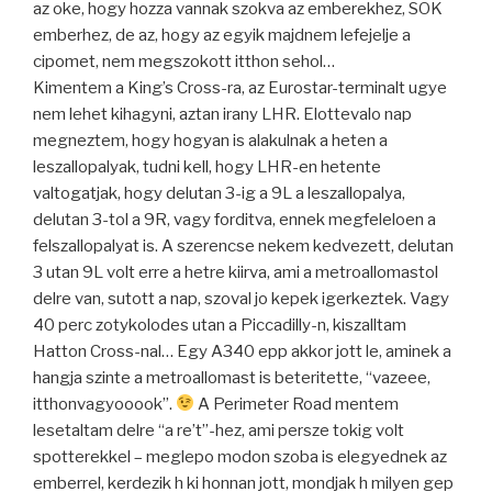
az oke, hogy hozza vannak szokva az emberekhez, SOK
emberhez, de az, hogy az egyik majdnem lefejelje a
cipomet, nem megszokott itthon sehol…
Kimentem a King’s Cross-ra, az Eurostar-terminalt ugye
nem lehet kihagyni, aztan irany LHR. Elottevalo nap
megneztem, hogy hogyan is alakulnak a heten a
leszallopalyak, tudni kell, hogy LHR-en hetente
valtogatjak, hogy delutan 3-ig a 9L a leszallopalya,
delutan 3-tol a 9R, vagy forditva, ennek megfeleloen a
felszallopalyat is. A szerencse nekem kedvezett, delutan
3 utan 9L volt erre a hetre kiirva, ami a metroallomastol
delre van, sutott a nap, szoval jo kepek igerkeztek. Vagy
40 perc zotykolodes utan a Piccadilly-n, kiszalltam
Hatton Cross-nal… Egy A340 epp akkor jott le, aminek a
hangja szinte a metroallomast is beteritette, “vazeee,
itthonvagyooook”.
A Perimeter Road mentem
lesetaltam delre “a re’t”-hez, ami persze tokig volt
spotterekkel – meglepo modon szoba is elegyednek az
emberrel, kerdezik h ki honnan jott, mondjak h milyen gep