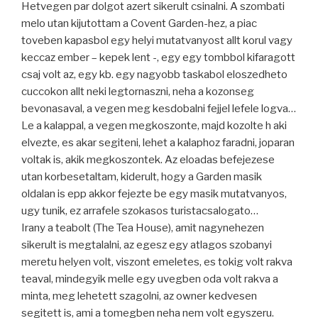
Hetvegen par dolgot azert sikerult csinalni. A szombati
melo utan kijutottam a Covent Garden-hez, a piac
toveben kapasbol egy helyi mutatvanyost allt korul vagy
keccaz ember – kepek lent -, egy egy tombbol kifaragott
csaj volt az, egy kb. egy nagyobb taskabol eloszedheto
cuccokon allt neki legtornaszni, neha a kozonseg
bevonasaval, a vegen meg kesdobalni fejjel lefele logva…
Le a kalappal, a vegen megkoszonte, majd kozolte h aki
elvezte, es akar segiteni, lehet a kalaphoz faradni, joparan
voltak is, akik megkoszontek. Az eloadas befejezese
utan korbesetaltam, kiderult, hogy a Garden masik
oldalan is epp akkor fejezte be egy masik mutatvanyos,
ugy tunik, ez arrafele szokasos turistacsalogato…
Irany a teabolt (The Tea House), amit nagynehezen
sikerult is megtalalni, az egesz egy atlagos szobanyi
meretu helyen volt, viszont emeletes, es tokig volt rakva
teaval, mindegyik melle egy uvegben oda volt rakva a
minta, meg lehetett szagolni, az owner kedvesen
segitett is, ami a tomegben neha nem volt egyszeru.