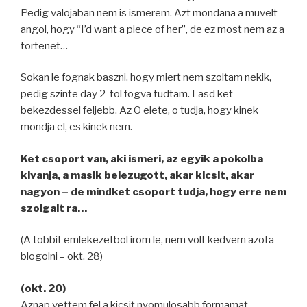
Pedig valojaban nem is ismerem. Azt mondana a muvelt
angol, hogy “I’d want a piece of her”, de ez most nem az a
tortenet…
Sokan le fognak baszni, hogy miert nem szoltam nekik,
pedig szinte day 2-tol fogva tudtam. Lasd ket
bekezdessel feljebb. Az O elete, o tudja, hogy kinek
mondja el, es kinek nem.
Ket csoport van, aki ismeri, az egyik a pokolba
kivanja, a masik belezugott, akar kicsit, akar
nagyon – de mindket csoport tudja, hogy erre nem
szolgalt ra…
(A tobbit emlekezetbol irom le, nem volt kedvem azota
blogolni – okt. 28)
(okt. 20)
Aznap vettem fel a kicsit nyomulosabb formamat,