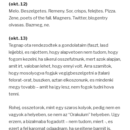
(okt. 12)
Melo. Beszelgetes. Remeny. Sor, crisps, felejtes. Pizza.
Zene, poets of the fall. Magners. Twitter, blogentry
olvasas. Bazmeg, ne.
(okt. 13)
Tegnap ota rendezodtek a gondolataim (faszt, lasd
lejjebb), es rajottem, hogy alapvetoen nem tudom, hogy
fogom kezelni, ha sikerul osszefutnunk, mert azok alapjan,
amit irt, valoban lehet, hogy ennyi volt. Arra szamitok,
hogy mosolyogva fogjuk vegigbeszelgetni a (talan)
felorat-orat, buszken, aztan elkoszonunk, es mindenki
megy tovabb – amit ha igy lesz, nem fogok tudni hova
tenni.
Rohej, osszetorok, mint egy szaros kolyok, pedig nem en
vagyok a helyeben, se nem az “Orakulum” helyeben. Ugy
erzem, a bizalmaba fogadott – nem tudom, miert -, es
ezert a fel karomat odaadnam, ha segitene barmit is.