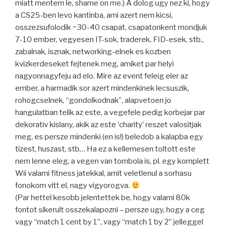
miatt mentem le, shame on me.) A dolog ugy nez ki, hogy
a CS25-ben levo kantinba, ami azert nem kicsi,
osszezsufolodik ~30-40 csapat, csapatonkent mondjuk
7-10 ember, vegyesen IT-sok, traderek, FID-esek, stb.,
zabalnak, isznak, networking-elnek es kozben
kvizkerdeseket fejtenek meg, amiket par helyi
nagyonnagyfeju ad elo. Mire az event feleig eler az
ember, a harmadik sor azert mindenkinek lecsuszik,
rohogcselnek, “gondolkodnak”, alapvetoen jo
hangulatban telik az este, a vegefele pedig korbejar par
dekorativ kislany, akik az este ‘charity’ reszet valositjak
meg, es persze mindenki (en is!) beledob a kalapba egy
tizest, huszast, stb… Ha ez a kellemesen toltott este
nem lenne eleg, a vegen van tombola is, pl. egy komplett
Wii valami fitness jatekkal, amit veletlenul a sorhasu
fonokom vitt el, nagy vigyorogva.
(Par hettel kesobb jelentettek be, hogy valami 80k
fontot sikerult osszekalapozni – persze ugy, hogy a ceg
vagy “match 1 cent by 1”, vagy “match 1 by 2” jelleggel