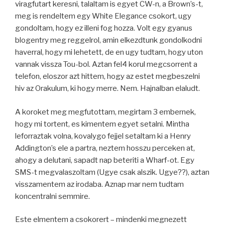
viragfutart keresni, talaltam is egyet CW-n, a Brown’s-t,
meg is rendeltem egy White Elegance csokort, ugy
gondoltam, hogy ez illeni fog hozza. Volt egy gyanus
blogentry meg reggelrol, amin elkezdtunk gondolkodni
haverral, hogy mi lehetett, de en ugy tudtam, hogy uton
vannak vissza Tou-bol. Aztan fel4 korul megcsorrent a
telefon, eloszor azt hittem, hogy az estet megbeszelni
hiv az Orakulum, ki hogy merre. Nem. Hajnalban elaludt.
A koroket meg megfutottam, megirtam 3 embernek,
hogy mi tortent, es kimentem egyet setalni. Mintha
leforraztak volna, kovalygo fejjel setaltam ki a Henry
Addington’s ele a partra, neztem hosszu perceken at,
ahogy a delutani, sapadt nap beteriti a Wharf-ot. Egy
SMS-t megvalaszoltam (Ugye csak alszik. Ugye??), aztan
visszamentem az irodaba. Aznap mar nem tudtam
koncentralni semmire.
Este elmentem a csokorert – mindenki megnezett