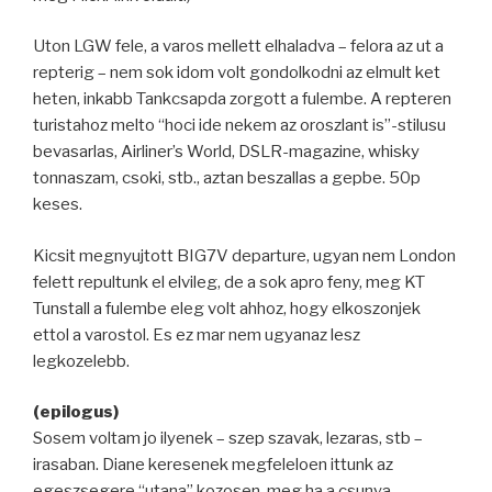
Uton LGW fele, a varos mellett elhaladva – felora az ut a
repterig – nem sok idom volt gondolkodni az elmult ket
heten, inkabb Tankcsapda zorgott a fulembe. A repteren
turistahoz melto “hoci ide nekem az oroszlant is”-stilusu
bevasarlas, Airliner’s World, DSLR-magazine, whisky
tonnaszam, csoki, stb., aztan beszallas a gepbe. 50p
keses.
Kicsit megnyujtott BIG7V departure, ugyan nem London
felett repultunk el elvileg, de a sok apro feny, meg KT
Tunstall a fulembe eleg volt ahhoz, hogy elkoszonjek
ettol a varostol. Es ez mar nem ugyanaz lesz
legkozelebb.
(epilogus)
Sosem voltam jo ilyenek – szep szavak, lezaras, stb –
irasaban. Diane keresenek megfeleloen ittunk az
egeszsegere “utana” kozosen, meg ha a csunya