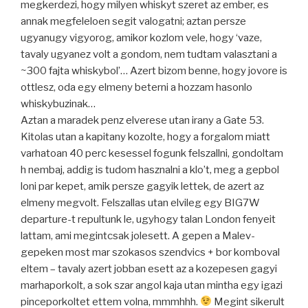
megkerdezi, hogy milyen whiskyt szeret az ember, es
annak megfeleloen segit valogatni; aztan persze
ugyanugy vigyorog, amikor kozlom vele, hogy ‘vaze,
tavaly ugyanez volt a gondom, nem tudtam valasztani a
~300 fajta whiskybol’… Azert bizom benne, hogy jovore is
ottlesz, oda egy elmeny beterni a hozzam hasonlo
whiskybuzinak…
Aztan a maradek penz elverese utan irany a Gate 53.
Kitolas utan a kapitany kozolte, hogy a forgalom miatt
varhatoan 40 perc kesessel fogunk felszallni, gondoltam
h nembaj, addig is tudom hasznalni a klo’t, meg a gepbol
loni par kepet, amik persze gagyik lettek, de azert az
elmeny megvolt. Felszallas utan elvileg egy BIG7W
departure-t repultunk le, ugyhogy talan London fenyeit
lattam, ami megintcsak jolesett. A gepen a Malev-
gepeken most mar szokasos szendvics + bor komboval
eltem – tavaly azert jobban esett az a kozepesen gagyi
marhaporkolt, a sok szar angol kaja utan mintha egy igazi
pinceporkoltet ettem volna, mmmhhh.
Megint sikerult