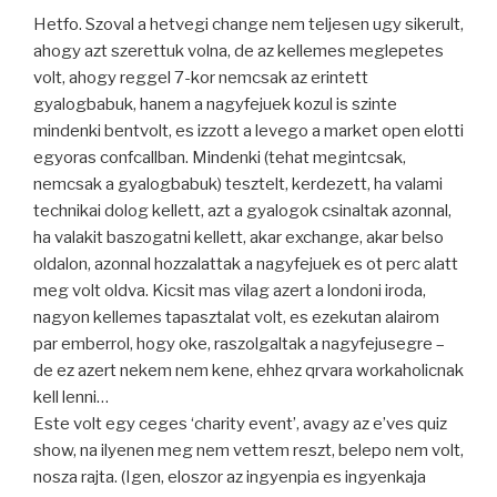
Hetfo. Szoval a hetvegi change nem teljesen ugy sikerult,
ahogy azt szerettuk volna, de az kellemes meglepetes
volt, ahogy reggel 7-kor nemcsak az erintett
gyalogbabuk, hanem a nagyfejuek kozul is szinte
mindenki bentvolt, es izzott a levego a market open elotti
egyoras confcallban. Mindenki (tehat megintcsak,
nemcsak a gyalogbabuk) tesztelt, kerdezett, ha valami
technikai dolog kellett, azt a gyalogok csinaltak azonnal,
ha valakit baszogatni kellett, akar exchange, akar belso
oldalon, azonnal hozzalattak a nagyfejuek es ot perc alatt
meg volt oldva. Kicsit mas vilag azert a londoni iroda,
nagyon kellemes tapasztalat volt, es ezekutan alairom
par emberrol, hogy oke, raszolgaltak a nagyfejusegre –
de ez azert nekem nem kene, ehhez qrvara workaholicnak
kell lenni…
Este volt egy ceges ‘charity event’, avagy az e’ves quiz
show, na ilyenen meg nem vettem reszt, belepo nem volt,
nosza rajta. (Igen, eloszor az ingyenpia es ingyenkaja