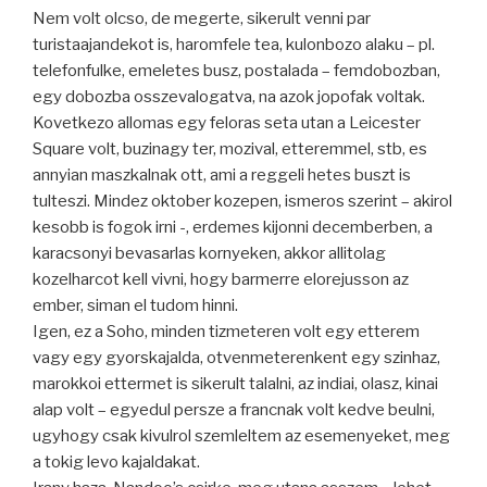
Nem volt olcso, de megerte, sikerult venni par
turistaajandekot is, haromfele tea, kulonbozo alaku – pl.
telefonfulke, emeletes busz, postalada – femdobozban,
egy dobozba osszevalogatva, na azok jopofak voltak.
Kovetkezo allomas egy feloras seta utan a Leicester
Square volt, buzinagy ter, mozival, etteremmel, stb, es
annyian maszkalnak ott, ami a reggeli hetes buszt is
tulteszi. Mindez oktober kozepen, ismeros szerint – akirol
kesobb is fogok irni -, erdemes kijonni decemberben, a
karacsonyi bevasarlas kornyeken, akkor allitolag
kozelharcot kell vivni, hogy barmerre elorejusson az
ember, siman el tudom hinni.
Igen, ez a Soho, minden tizmeteren volt egy etterem
vagy egy gyorskajalda, otvenmeterenkent egy szinhaz,
marokkoi ettermet is sikerult talalni, az indiai, olasz, kinai
alap volt – egyedul persze a francnak volt kedve beulni,
ugyhogy csak kivulrol szemleltem az esemenyeket, meg
a tokig levo kajaldakat.