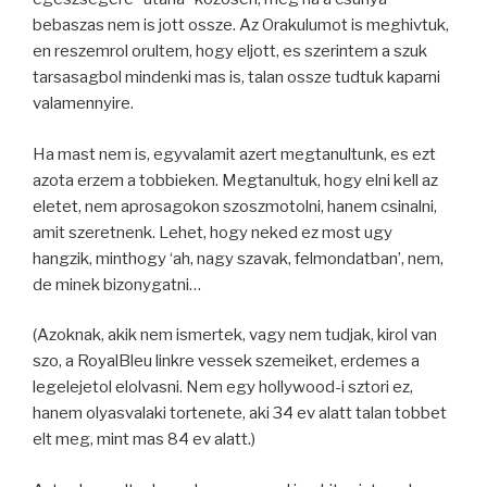
bebaszas nem is jott ossze. Az Orakulumot is meghivtuk,
en reszemrol orultem, hogy eljott, es szerintem a szuk
tarsasagbol mindenki mas is, talan ossze tudtuk kaparni
valamennyire.
Ha mast nem is, egyvalamit azert megtanultunk, es ezt
azota erzem a tobbieken. Megtanultuk, hogy elni kell az
eletet, nem aprosagokon szoszmotolni, hanem csinalni,
amit szeretnenk. Lehet, hogy neked ez most ugy
hangzik, minthogy ‘ah, nagy szavak, felmondatban’, nem,
de minek bizonygatni…
(Azoknak, akik nem ismertek, vagy nem tudjak, kirol van
szo, a RoyalBleu linkre vessek szemeiket, erdemes a
legelejetol elolvasni. Nem egy hollywood-i sztori ez,
hanem olyasvalaki tortenete, aki 34 ev alatt talan tobbet
elt meg, mint mas 84 ev alatt.)