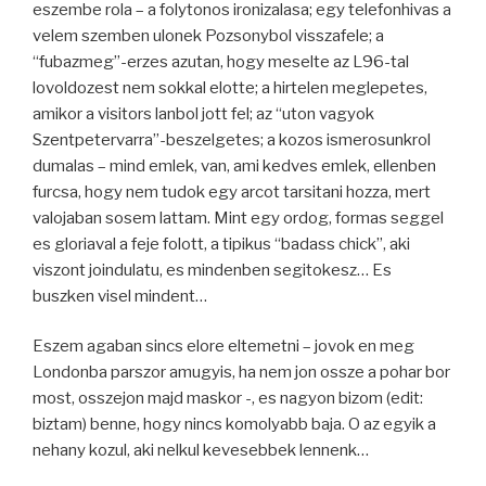
eszembe rola – a folytonos ironizalasa; egy telefonhivas a
velem szemben ulonek Pozsonybol visszafele; a
“fubazmeg”-erzes azutan, hogy meselte az L96-tal
lovoldozest nem sokkal elotte; a hirtelen meglepetes,
amikor a visitors lanbol jott fel; az “uton vagyok
Szentpetervarra”-beszelgetes; a kozos ismerosunkrol
dumalas – mind emlek, van, ami kedves emlek, ellenben
furcsa, hogy nem tudok egy arcot tarsitani hozza, mert
valojaban sosem lattam. Mint egy ordog, formas seggel
es gloriaval a feje folott, a tipikus “badass chick”, aki
viszont joindulatu, es mindenben segitokesz… Es
buszken visel mindent…
Eszem agaban sincs elore eltemetni – jovok en meg
Londonba parszor amugyis, ha nem jon ossze a pohar bor
most, osszejon majd maskor -, es nagyon bizom (edit:
biztam) benne, hogy nincs komolyabb baja. O az egyik a
nehany kozul, aki nelkul kevesebbek lennenk…