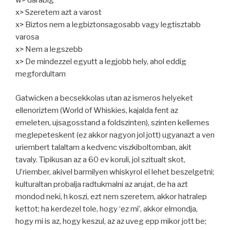
w> darabig
x> Szeretem azt a varost
x> Biztos nem a legbiztonsagosabb vagy legtisztabb
varosa
x> Nem a legszebb
x> De mindezzel egyutt a legjobb hely, ahol eddig
megfordultam
Gatwicken a becsekkolas utan az ismeros helyeket
ellenoriztem (World of Whiskies, kajalda fent az
emeleten, ujsagosstand a foldszinten), szinten kellemes
meglepeteskent (ez akkor nagyon jol jott) ugyanazt a ven
uriembert talaltam a kedvenc viszkiboltomban, akit
tavaly. Tipikusan az a 60 ev koruli, jol szitualt skot,
U’riember, akivel barmilyen whiskyrol el lehet beszelgetni;
kulturaltan probalja radtukmalni az arujat, de ha azt
mondod neki, h koszi, ezt nem szeretem, akkor hatralep
kettot; ha kerdezel tole, hogy ‘ez mi’, akkor elmondja,
hogy mi is az, hogy keszul, az az uveg epp mikor jott be;