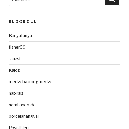
for:
BLOGROLL
Banyatanya
fisher99
Jauzsi
Kaloz
medvebazmegmedve
napirajz
nemhanemde
porcelanangyal
RoyalBleu