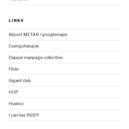
LINKS
Airport METAR / googlemaps
Csengohangok
Dapper manpage collection
Flickr
Gigant club
HUP
Huwico
I can has RSS!?!