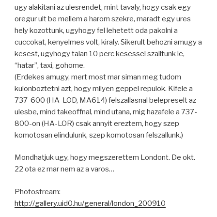
ugy alakitani az ulesrendet, mint tavaly, hogy csak egy
oregur ult be mellem a harom szekre, maradt egy ures
hely kozottunk, ugyhogy fel lehetett oda pakolni a
cuccokat, kenyelmes volt, kiraly. Sikerult behozni amugy a
kesest, ugyhogy talan 10 perc kesessel szalltunk le,
“hatar”, taxi, gohome.
(Erdekes amugy, mert most mar siman meg tudom
kulonboztetni azt, hogy milyen geppel repulok. Kifele a
737-600 (HA-LOD, MA614) felszallasnal belepreselt az
ulesbe, mind takeoffnal, mind utana, mig hazafele a 737-
800-on (HA-LOR) csak annyit ereztem, hogy szep
komotosan elindulunk, szep komotosan felszallunk.)
Mondhatjuk ugy, hogy megszerettem Londont. De okt.
22 ota ez mar nem az a varos…
Photostream:
http://gallery.uid0.hu/general/london_200910