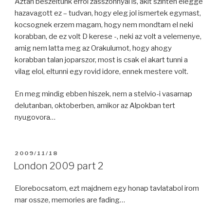
Aztan beszeltunk errol zasszonnyal is, akit szinten elegge
hazavagott ez – tudvan, hogy eleg jol ismertek egymast,
kocsognek erzem magam, hogy nem mondtam el neki
korabban, de ez volt D kerese -, neki az volt a velemenye,
amig nem latta meg az Orakulumot, hogy ahogy
korabban talan joparszor, most is csak el akart tunni a
vilag elol, eltunni egy rovid idore, ennek mestere volt.
En meg mindig ebben hiszek, nem a stelvio-i vasarnap
delutanban, oktoberben, amikor az Alpokban tert
nyugovora…
POSTED
2009/11/18
ON
London 2009 part 2
Elorebocsatom, ezt majdnem egy honap tavlatabol irom
mar ossze, memories are fading…