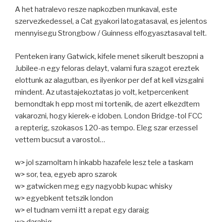
A het hatralevo resze napkozben munkaval, este
szervezkedessel, a Cat gyakori latogatasaval, es jelentos
mennyisegu Strongbow / Guinness elfogyasztasaval telt.
Penteken irany Gatwick, kifele menet sikerult beszopni a
Jubilee-n egy feloras delayt, valami fura szagot ereztek
elottunk az alagutban, es ilyenkor per def at kell vizsgalni
mindent. Az utastajekoztatas jo volt, ketpercenkent
bemondtak h epp most mi tortenik, de azert elkezdtem
vakarozni, hogy kierek-e idoben. London Bridge-tol FCC
a repterig, szokasos 120-as tempo. Eleg szar erzessel
vettem bucsut a varostol…
w> jol szamoltam h inkabb hazafele lesz tele a taskam
w> sor, tea, egyeb apro szarok
w> gatwicken meg egy nagyobb kupac whisky
w> egyebkent tetszik london
w> el tudnam verni itt a repat egy daraig