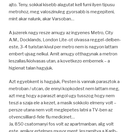
ajto. Teny, sokkal kisebb alagutat kell furni ilyen tipusu
metrohoz, meg valoszinuleg gyorsabb is megepiteni,
mint akar nalunk, akar Varsoban…
A juzerek nagy resze amugy az ingyenes Metro, City
A.M., Docklands, London Lite-ot olvassa reggel-delben-
este, 3-4 turistan kivul per metro nem is nagyon lattam
embert ujsag nelkul. Amit amugy otthagynak a metron
leszallas/kiolvasas utan, a kovetkezo embernek – a
higienat talan hagyjuk.
Azt egyebkent is hagyjuk, Pesten is vannak parasztok a
metroban / utcan, de ennyi kopkodest nem lattam meg,
azt meg hogy a paraszt angol ugy tusszog hogy nem
teszi a szaja ele a kezet, a masik sokkolo elmeny volt –
persze utana nem volt meglepetes latni a TV-ben az
otvencsilliard-fele flu medicinet…
Ja, 850 csatornanyi fos volt az apartmanban, alig volt
este, amikor ertelmes musor ment, leszamitva a Karib-