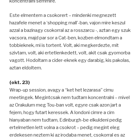
koncentralni semmire.
Este elmentem a csokorert – mindenki megnezett
hazafele menet a ‘shopping mall’-ban, vajon mire keszul
azzal a bazinagy csokorral az a rosszarcu -, aztan egy szuk
vacsora, majd par sor a Cat-ben, kozben elmondtam a
tobbieknek, mi is tortent. Volt, aki megkerdezte, mit
szivtam, volt, aki ertetlenkedett, volt, akit csak gyomorba
vagott. Hodoltam a cider-eknek egy darabig, kis pakolas,
aztan eldoltem.
(okt. 23)
Wrap-up session, avagy a “ket het lezarasa” cimu
meetingek. Megintcsak nem tudtam koncentralni – mivel
az Orakulum meg Tou-ban volt, egyre csak azon jart a
fejem, hogy futart keressek. A londoni cimre a cim
hianyaban nem tudtam, Edinburgh-be elkuldeni pedig
ertelmetlen lett volna a csokrot – pedig megint eleg
erdekesen neztem ki az irodaba menet, csokorral es az