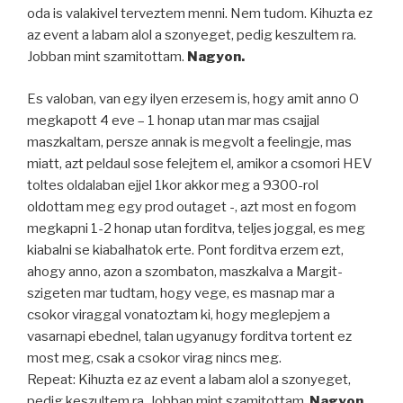
oda is valakivel terveztem menni. Nem tudom. Kihuzta ez
az event a labam alol a szonyeget, pedig keszultem ra.
Jobban mint szamitottam.
Nagyon.
Es valoban, van egy ilyen erzesem is, hogy amit anno O
megkapott 4 eve – 1 honap utan mar mas csajjal
maszkaltam, persze annak is megvolt a feelingje, mas
miatt, azt peldaul sose felejtem el, amikor a csomori HEV
toltes oldalaban ejjel 1kor akkor meg a 9300-rol
oldottam meg egy prod outaget -, azt most en fogom
megkapni 1-2 honap utan forditva, teljes joggal, es meg
kiabalni se kiabalhatok erte. Pont forditva erzem ezt,
ahogy anno, azon a szombaton, maszkalva a Margit-
szigeten mar tudtam, hogy vege, es masnap mar a
csokor viraggal vonatoztam ki, hogy meglepjem a
vasarnapi ebednel, talan ugyanugy forditva tortent ez
most meg, csak a csokor virag nincs meg.
Repeat: Kihuzta ez az event a labam alol a szonyeget,
pedig keszultem ra. Jobban mint szamitottam.
Nagyon.