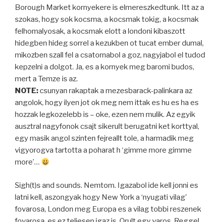
Borough Market kornyekere is elmereszkedtunk. Itt az a
szokas, hogy sok kocsma, a kocsmak tokig, a kocsmak
felhomalyosak, a kocsmak elott a londoni kibaszott
hidegben hideg sorrel a kezukben ot tucat ember dumal,
mikozben szall fel a csatornabol a goz, nagyjabol el tudod
kepzelni a dolgot. Ja, es a kornyek meg baromi budos,
mert a Temze is az.
NOTE:
csunyan rakaptak a mezesbarack-palinkara az
angolok, hogy ilyen jot ok meg nem ittak es hu es ha es
hozzak legkozelebb is – oke, ezen nem mulik. Az egyik
ausztral nagyfonok csajt sikerult berugatni ket korttyal,
egy masik angol szinten fejreallt tole, a harmadik meg
vigyorogva tartotta a poharat h ‘gimme more gimme
more’…
Sigh(t)s and sounds. Nemtom. Igazabol ide kell jonni es
latni kell, aszongyak hogy New York a ‘nyugati vilag’
fovarosa, London meg Europa es a vilag tobbi reszenek
fovarosa, es ez teljesen igaz is. Orult egy varos. Reggel