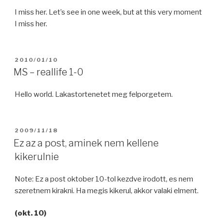
I miss her. Let’s see in one week, but at this very moment
I miss her.
POSTED
2010/01/10
ON
MS – reallife 1-0
Hello world. Lakastortenetet meg felporgetem.
POSTED
2009/11/18
ON
Ez az a post, aminek nem kellene
kikerulnie
Note: Ez a post oktober 10-tol kezdve irodott, es nem
szeretnem kirakni. Ha megis kikerul, akkor valaki elment.
(okt. 10)