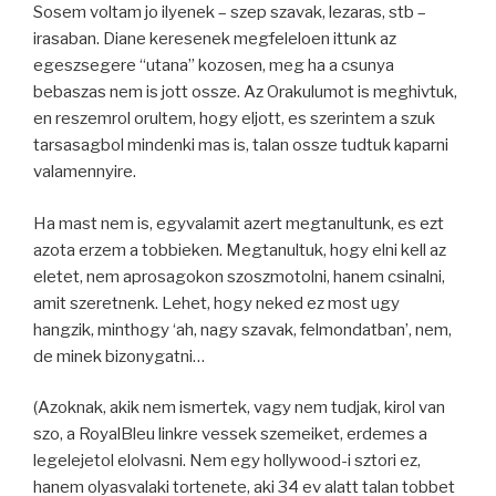
Sosem voltam jo ilyenek – szep szavak, lezaras, stb –
irasaban. Diane keresenek megfeleloen ittunk az
egeszsegere “utana” kozosen, meg ha a csunya
bebaszas nem is jott ossze. Az Orakulumot is meghivtuk,
en reszemrol orultem, hogy eljott, es szerintem a szuk
tarsasagbol mindenki mas is, talan ossze tudtuk kaparni
valamennyire.
Ha mast nem is, egyvalamit azert megtanultunk, es ezt
azota erzem a tobbieken. Megtanultuk, hogy elni kell az
eletet, nem aprosagokon szoszmotolni, hanem csinalni,
amit szeretnenk. Lehet, hogy neked ez most ugy
hangzik, minthogy ‘ah, nagy szavak, felmondatban’, nem,
de minek bizonygatni…
(Azoknak, akik nem ismertek, vagy nem tudjak, kirol van
szo, a RoyalBleu linkre vessek szemeiket, erdemes a
legelejetol elolvasni. Nem egy hollywood-i sztori ez,
hanem olyasvalaki tortenete, aki 34 ev alatt talan tobbet