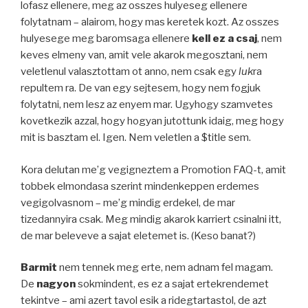
lofasz ellenere, meg az osszes hulyeseg ellenere
folytatnam – alairom, hogy mas keretek kozt. Az osszes
hulyesege meg baromsaga ellenere
kell ez a csaj
, nem
keves elmeny van, amit vele akarok megosztani, nem
veletlenul valasztottam ot anno, nem csak egy
luk
ra
repultem ra. De van egy sejtesem, hogy nem fogjuk
folytatni, nem lesz az enyem mar. Ugyhogy szamvetes
kovetkezik azzal, hogy hogyan jutottunk idaig, meg hogy
mit is basztam el. Igen. Nem veletlen a $title sem.
Kora delutan me’g vegigneztem a Promotion FAQ-t, amit
tobbek elmondasa szerint mindenkeppen erdemes
vegigolvasnom – me’g mindig erdekel, de mar
tizedannyira csak. Meg mindig akarok karriert csinalni itt,
de mar beleveve a sajat eletemet is. (Keso banat?)
Barmit
nem tennek meg erte, nem adnam fel magam.
De
nagyon
sokmindent, es ez a sajat ertekrendemet
tekintve – ami azert tavol esik a ridegtartastol, de azt