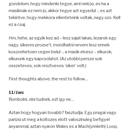
gondolom, hogy mindenki tegye, ami neki jo, es ha a
masiknak ez nem jo, akkor tegye azt egyedul -, es azt
tekintve, hogy mekkora ellenteteink voltak, nagy szo. Kell
ez a csaj.
Hm, hehe, az egyik kez ad – lesz sajat lakas, lezarok egy
nagy, sikeres prozse’t, mondhatni nevem lesz ennek
koszonhetoen cegen belul -, a masik elvesz – elkurok,
elkurunk egy kapcsolatot. (Az utobbi persze sok
osszetevos, sok resztvevos ‘siker’ volt.)
First thoughts above, the rest to follow…
11/Jan:
Rombolni, olni tudnek, ezt igy ne…
Aztan hogy hogyan tovabb? fasztudja. Egy pragai vagy
parizsi ut meg a koltozes elott valoszinuleg befigyel
anyammal, aztan nyaron Wales es a Mach(ynnleth) Loop,