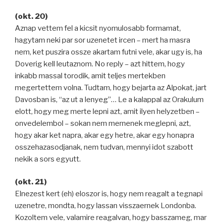
(okt. 20)
Aznap vettem fel a kicsit nyomulosabb formamat,
hagytam neki par sor uzenetet ircen – mert ha masra
nem, ket puszira ossze akartam futni vele, akar ugy is, ha
Doverig kell leutaznom. No reply – azt hittem, hogy
inkabb massal torodik, amit teljes mertekben
megertettem volna. Tudtam, hogy bejarta az Alpokat, jart
Davosban is, “az ut a lenyeg”… Le a kalappal az Orakulum
elott, hogy meg merte lepni azt, amit ilyen helyzetben –
onvedelembol – sokan nem mernenek meglepni, azt,
hogy akar ket napra, akar egy hetre, akar egy honapra
osszehazasodjanak, nem tudvan, mennyi idot szabott
nekik a sors egyutt.
(okt. 21)
Elnezest kert (eh) eloszor is, hogy nem reagalt a tegnapi
uzenetre, mondta, hogy lassan visszaernek Londonba.
Kozoltem vele, valamire reagalvan, hogy basszameg, mar