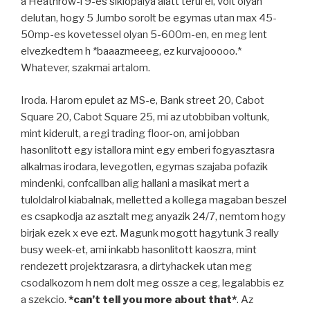
a Heathrow-i 9-es siklopalya alatt terul el, volt olyan
delutan, hogy 5 Jumbo sorolt be egymas utan max 45-
50mp-es kovetessel olyan 5-600m-en, en meg lent
elvezkedtem h *baaazmeeeg, ez kurvajooooo.*
Whatever, szakmai artalom.
Iroda. Harom epulet az MS-e, Bank street 20, Cabot
Square 20, Cabot Square 25, mi az utobbiban voltunk,
mint kiderult, a regi trading floor-on, ami jobban
hasonlitott egy istallora mint egy emberi fogyasztasra
alkalmas irodara, levegotlen, egymas szajaba pofazik
mindenki, confcallban alig hallani a masikat mert a
tuloldalrol kiabalnak, melletted a kollega magaban beszel
es csapkodja az asztalt meg anyazik 24/7, nemtom hogy
birjak ezek x eve ezt. Magunk mogott hagytunk 3 really
busy week-et, ami inkabb hasonlitott kaoszra, mint
rendezett projektzarasra, a dirtyhackek utan meg
csodalkozom h nem dolt meg ossze a ceg, legalabbis ez
a szekcio.
*can’t tell you more about that*
. Az