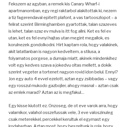
Fekszem az agyban, a remek kis Canary Wharf-i
apartmanomban, egy regi raktarbol alakitottak ki, nezem
a tiz fagerendaval epitett plafont, a vas tartooszlopot – a
felirat szerint Birminghamben gyartottak, talan szazeves
is lehet, talan szaz ev mulva is itt fog allni. Ket es fel ev
utan, ket es fel evnyi hajtas utan megint megallok, es
korulnezek gondolkodni. Hirt kaptam rola, hogy valakinek,
akit latatlanban is nagyon kedveltem, a stilusa, a
folyamatos porgese, a dumaja miatt, akinek mindenkihez
volt egy kedves szava a jokedvu oltas mellett, a dokik
szerint vegeter a tortenet nagyon rovid idon belul. Ennyi?
Jon egy auto 4 evvel ezelott, aztan egy zsibbadas – vagy
egy rosszul mukodo gazbojler, ahogy masnal – aztan csak
az emlek marad? Aztan az is megfakul…
Egy kisse kiutott ez. Onzoseg, de ot eve varok arra, hogy
valamikor, valahol osszefussak vele, 3 eve valoszinuleg
csak meterekkel, percekkel kerultuk el egymast egy
irodahazban. Aztan most, hogy beszeltunk is rola, hogy