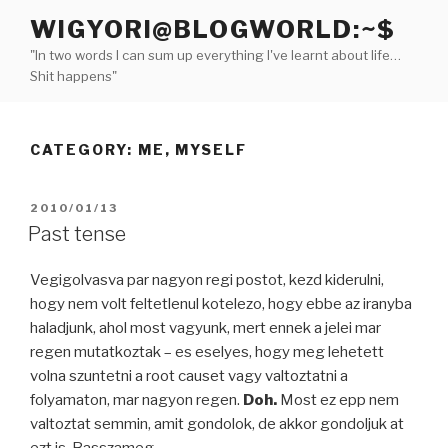
Skip
WIGYORI@BLOGWORLD:~$
to
"In two words I can sum up everything I've learnt about life…
content
Shit happens"
CATEGORY:
ME, MYSELF
POSTED
2010/01/13
ON
Past tense
Vegigolvasva par nagyon regi postot, kezd kiderulni,
hogy nem volt feltetlenul kotelezo, hogy ebbe az iranyba
haladjunk, ahol most vagyunk, mert ennek a jelei mar
regen mutatkoztak – es eselyes, hogy meg lehetett
volna szuntetni a root causet vagy valtoztatni a
folyamaton, mar nagyon regen.
Doh.
Most ez epp nem
valtoztat semmin, amit gondolok, de akkor gondoljuk at
ezt is. Basszameg.