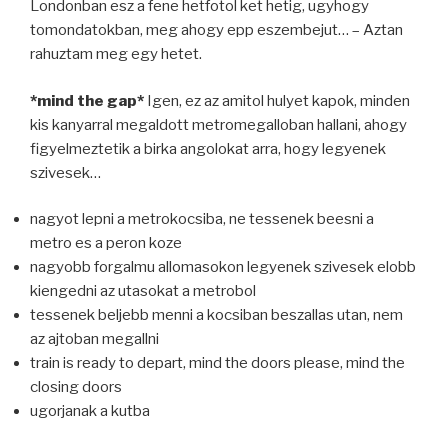
Londonban esz a fene hetfotol ket hetig, ugyhogy
tomondatokban, meg ahogy epp eszembejut… – Aztan
rahuztam meg egy hetet.
*mind the gap*
Igen, ez az amitol hulyet kapok, minden
kis kanyarral megaldott metromegalloban hallani, ahogy
figyelmeztetik a birka angolokat arra, hogy legyenek
szivesek…
nagyot lepni a metrokocsiba, ne tessenek beesni a
metro es a peron koze
nagyobb forgalmu allomasokon legyenek szivesek elobb
kiengedni az utasokat a metrobol
tessenek beljebb menni a kocsiban beszallas utan, nem
az ajtoban megallni
train is ready to depart, mind the doors please, mind the
closing doors
ugorjanak a kutba