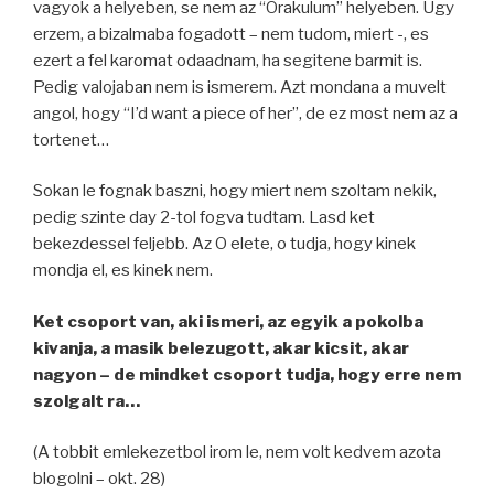
vagyok a helyeben, se nem az “Orakulum” helyeben. Ugy
erzem, a bizalmaba fogadott – nem tudom, miert -, es
ezert a fel karomat odaadnam, ha segitene barmit is.
Pedig valojaban nem is ismerem. Azt mondana a muvelt
angol, hogy “I’d want a piece of her”, de ez most nem az a
tortenet…
Sokan le fognak baszni, hogy miert nem szoltam nekik,
pedig szinte day 2-tol fogva tudtam. Lasd ket
bekezdessel feljebb. Az O elete, o tudja, hogy kinek
mondja el, es kinek nem.
Ket csoport van, aki ismeri, az egyik a pokolba
kivanja, a masik belezugott, akar kicsit, akar
nagyon – de mindket csoport tudja, hogy erre nem
szolgalt ra…
(A tobbit emlekezetbol irom le, nem volt kedvem azota
blogolni – okt. 28)