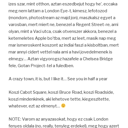
izes szar, mint otthon, aztan eszedbejut hogy he’, eccaka
meg nem lattam a London Eye-t, kimesz, lefotozod
(mondom, photostream az majd jon), maszkalsz egyet a
varosban, mert miert ne, benezel a Regent Street-re, ami
olyan, mint a Vaci utca, csak otvenszer akkora, benezel a
ketemeletes Apple bo’tba, mert az leet, masik nap meg
mar ismeroskent koszont az indiai faszi a kisboltban, mert
mar annyi cidert vettel nala ami a havi jovedelmenek is
elmegy… Aztan vigyorogsz hazafele a Chelsea Bridge
fele, Gotan Project-tel a fuledben.
A crazy town, it is, but I like it… See you in half a year
Koszi Cabot Square, koszi Bruce Road, koszi Roadside,
koszi mindenkinek, aki lehetove tette, kiegeszitette,
whatever, ezt az elmenyt…
NOTE: Varom az anyazasokat, hogy ez csak London
fenyes oldala (no, really, tenyleg erdekel), meg hogy azert