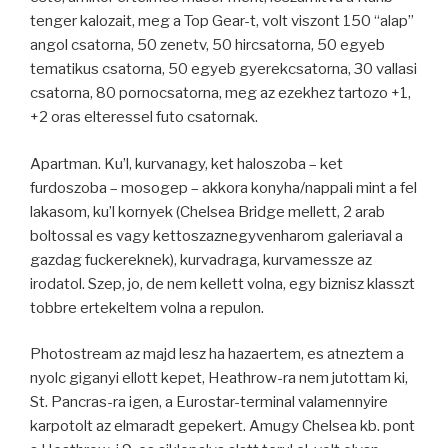
tenger kalozait, meg a Top Gear-t, volt viszont 150 “alap”
angol csatorna, 50 zenetv, 50 hircsatorna, 50 egyeb
tematikus csatorna, 50 egyeb gyerekcsatorna, 30 vallasi
csatorna, 80 pornocsatorna, meg az ezekhez tartozo +1,
+2 oras elteressel futo csatornak.
Apartman. Ku’l, kurvanagy, ket haloszoba – ket
furdoszoba – mosogep – akkora konyha/nappali mint a fel
lakasom, ku’l kornyek (Chelsea Bridge mellett, 2 arab
boltossal es vagy kettoszaznegyvenharom galeriaval a
gazdag fuckereknek), kurvadraga, kurvamessze az
irodatol. Szep, jo, de nem kellett volna, egy biznisz klasszt
tobbre ertekeltem volna a repulon.
Photostream az majd lesz ha hazaertem, es atneztem a
nyolc giganyi ellott kepet, Heathrow-ra nem jutottam ki,
St. Pancras-ra igen, a Eurostar-terminal valamennyire
karpotolt az elmaradt gepekert. Amugy Chelsea kb. pont