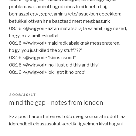
problemaval, amirol fingod nincs h mi lehet a baj,
bemaszol egy gepre, amin a /etc/issue-ban eeeekkora
betukkel ottvan h ne basztasd mert megbaszunk
08:16 <@wigyori> aztan matatsz rajta valamit, ugy nezed,
hogy jo az, amit csinaltal
08:16 <@wigyori> majd radkiabalaknak messengeren,
hogy ‘you just killed the xy stuff???’
08:16 <@wigyori> *kinos csond*
08:16 <@wigyori> ‘no, i just did this and this’
08:16 <@wigyori> ‘ok i got it no prob’
POSTED
2008/10/17
ON
mind the gap – notes from london
Ez a post harom heten es tobb uveg so:ro:n at irodott, az
idorendbeli elbaszasokat keretik figyelmen kivul hagyni.