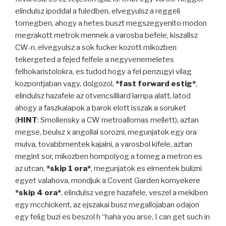
elindulsz ipoddal a fuledben, elvegyulsz a reggeli
tomegben, ahogy a hetes buszt megszegyenito modon
megrakott metrok mennek a varosba befele, kiszallsz
CW-n, elvegyulsz a sok fucker kozott mikozben
tekergeted a fejed felfele a negyvenemeletes
felhokaristolokra, es tudod hogy a fel penzugyi vilag
kozpontjaban vagy, dolgozol,
*fast forward estig*
,
elindulsz hazafele az otvencsilliard lampa alatt, latod
ahogy a faszkalapok a barok elott isszak a soruket
(
HINT
: Smollensky a CW metroallomas mellett), aztan
megse, beulsz x angollal sorozni, megunjatok egy ora
mulva, tovabbmentek kajalni, a varosbol kifele, aztan
megint sor, mikozben hompolyog a tomeg a metron es
az utcan,
*skip 1 ora*
, megunjatok es elmentek bulizni
egyet valahova, mondjuk a Covent Garden kornyekere
*skip 4 ora*
, elindulsz vegre hazafele, veszel a mekiben
egy mcchickent, az ejszakai busz megallojaban odajon
egy felig buzi es beszol h “haha you arse, I can get such in