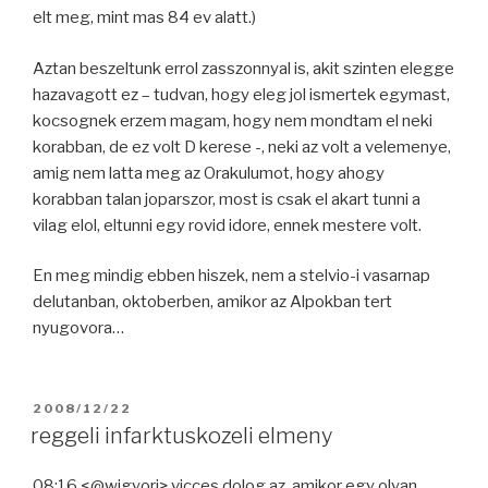
elt meg, mint mas 84 ev alatt.)
Aztan beszeltunk errol zasszonnyal is, akit szinten elegge
hazavagott ez – tudvan, hogy eleg jol ismertek egymast,
kocsognek erzem magam, hogy nem mondtam el neki
korabban, de ez volt D kerese -, neki az volt a velemenye,
amig nem latta meg az Orakulumot, hogy ahogy
korabban talan joparszor, most is csak el akart tunni a
vilag elol, eltunni egy rovid idore, ennek mestere volt.
En meg mindig ebben hiszek, nem a stelvio-i vasarnap
delutanban, oktoberben, amikor az Alpokban tert
nyugovora…
POSTED
2008/12/22
ON
reggeli infarktuskozeli elmeny
08:16 <@wigyori> vicces dolog az, amikor egy olyan