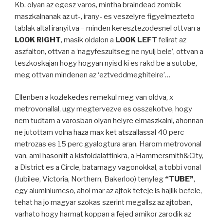
Kb. olyan az egesz varos, mintha braindead zombik
maszkalnanak az ut-, irany- es veszelyre figyelmezteto
tablak altal iranyitva – minden keresztezodesnel ottvan a
LOOK RIGHT
, masik oldalon a
LOOK LEFT
felirat az
aszfalton, ottvan a ‘nagyfeszultseg ne nyulj bele’, ottvan a
teszkoskajan hogy hogyan nyisd ki es rakd be a sutobe,
meg ottvan mindenen az ‘eztveddmeghitelre’…
Ellenben a kozlekedes remekul meg van oldva, x
metrovonallal, ugy megtervezve es osszekotve, hogy
nem tudtam a varosban olyan helyre elmaszkalni, ahonnan
ne jutottam volna haza max ket atszallassal 40 perc
metrozas es 15 perc gyalogtura aran. Harom metrovonal
van, ami hasonlit a kisfoldalattinkra, a Hammersmith&City,
a District es a Circle, batarnagy vagonokkal, a tobbi vonal
(Jubilee, Victoria, Northern, Bakerloo) tenyleg
“TUBE”
,
egy aluminiumcso, ahol mar az ajtok teteje is hajlik befele,
tehat ha jo magyar szokas szerint megallsz az ajtoban,
varhato hogy harmat koppan a fejed amikor zarodik az