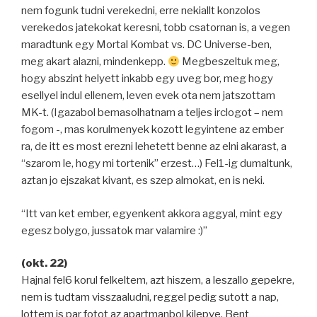
nem fogunk tudni verekedni, erre nekiallt konzolos
verekedos jatekokat keresni, tobb csatornan is, a vegen
maradtunk egy Mortal Kombat vs. DC Universe-ben,
meg akart alazni, mindenkepp.
Megbeszeltuk meg,
hogy abszint helyett inkabb egy uveg bor, meg hogy
esellyel indul ellenem, leven evek ota nem jatszottam
MK-t. (Igazabol bemasolhatnam a teljes irclogot – nem
fogom -, mas korulmenyek kozott legyintene az ember
ra, de itt es most erezni lehetett benne az elni akarast, a
“szarom le, hogy mi tortenik” erzest…) Fel1-ig dumaltunk,
aztan jo ejszakat kivant, es szep almokat, en is neki.
“Itt van ket ember, egyenkent akkora aggyal, mint egy
egesz bolygo, jussatok mar valamire :)”
(okt. 22)
Hajnal fel6 korul felkeltem, azt hiszem, a leszallo gepekre,
nem is tudtam visszaaludni, reggel pedig sutott a nap,
lottem is par fotot az apartmanbol kilepve. Bent