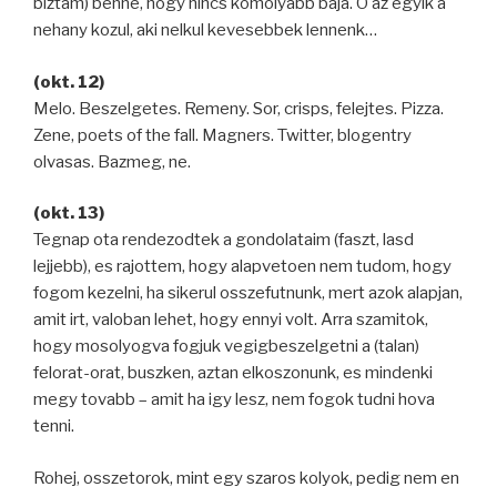
biztam) benne, hogy nincs komolyabb baja. O az egyik a
nehany kozul, aki nelkul kevesebbek lennenk…
(okt. 12)
Melo. Beszelgetes. Remeny. Sor, crisps, felejtes. Pizza.
Zene, poets of the fall. Magners. Twitter, blogentry
olvasas. Bazmeg, ne.
(okt. 13)
Tegnap ota rendezodtek a gondolataim (faszt, lasd
lejjebb), es rajottem, hogy alapvetoen nem tudom, hogy
fogom kezelni, ha sikerul osszefutnunk, mert azok alapjan,
amit irt, valoban lehet, hogy ennyi volt. Arra szamitok,
hogy mosolyogva fogjuk vegigbeszelgetni a (talan)
felorat-orat, buszken, aztan elkoszonunk, es mindenki
megy tovabb – amit ha igy lesz, nem fogok tudni hova
tenni.
Rohej, osszetorok, mint egy szaros kolyok, pedig nem en