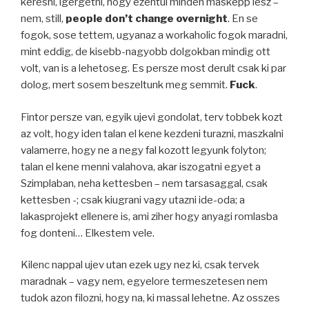
keresni, igergetni, hogy ezentul minden maskepp lesz –
nem, still,
people don’t change overnight
. En se
fogok, sose tettem, ugyanaz a workaholic fogok maradni,
mint eddig, de kisebb-nagyobb dolgokban mindig ott
volt, van is a lehetoseg. Es persze most derult csak ki par
dolog, mert sosem beszeltunk meg semmit.
Fuck
.
Fintor persze van, egyik ujevi gondolat, terv tobbek kozt
az volt, hogy iden talan el kene kezdeni turazni, maszkalni
valamerre, hogy ne a negy fal kozott legyunk folyton;
talan el kene menni valahova, akar iszogatni egyet a
Szimplaban, neha kettesben – nem tarsasaggal, csak
kettesben -; csak kiugrani vagy utazni ide-oda; a
lakasprojekt ellenere is, ami ziher hogy anyagi romlasba
fog donteni… Elkestem vele.
Kilenc nappal ujev utan ezek ugy nez ki, csak tervek
maradnak – vagy nem, egyelore termeszetesen nem
tudok azon filozni, hogy na, ki massal lehetne. Az osszes