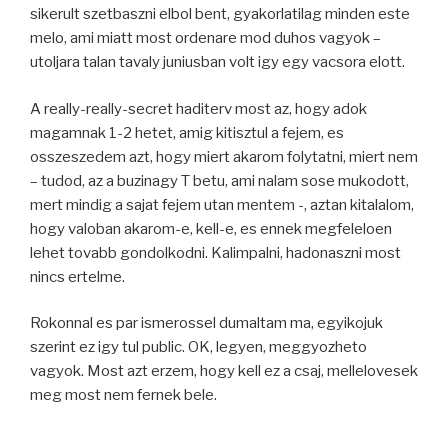
sikerult szetbaszni elbol bent, gyakorlatilag minden este
melo, ami miatt most ordenare mod duhos vagyok –
utoljara talan tavaly juniusban volt igy egy vacsora elott.
A really-really-secret haditerv most az, hogy adok
magamnak 1-2 hetet, amig kitisztul a fejem, es
osszeszedem azt, hogy miert akarom folytatni, miert nem
– tudod, az a buzinagy T betu, ami nalam sose mukodott,
mert mindig a sajat fejem utan mentem -, aztan kitalalom,
hogy valoban akarom-e, kell-e, es ennek megfeleloen
lehet tovabb gondolkodni. Kalimpalni, hadonaszni most
nincs ertelme.
Rokonnal es par ismerossel dumaltam ma, egyikojuk
szerint ez igy tul public. OK, legyen, meggyozheto
vagyok. Most azt erzem, hogy kell ez a csaj, mellelovesek
meg most nem fernek bele.