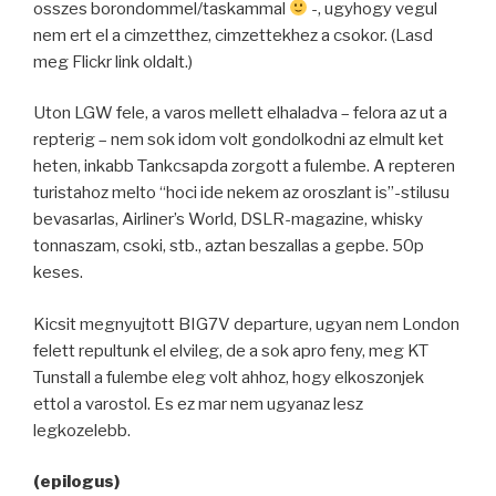
osszes borondommel/taskammal
-, ugyhogy vegul
nem ert el a cimzetthez, cimzettekhez a csokor. (Lasd
meg Flickr link oldalt.)
Uton LGW fele, a varos mellett elhaladva – felora az ut a
repterig – nem sok idom volt gondolkodni az elmult ket
heten, inkabb Tankcsapda zorgott a fulembe. A repteren
turistahoz melto “hoci ide nekem az oroszlant is”-stilusu
bevasarlas, Airliner’s World, DSLR-magazine, whisky
tonnaszam, csoki, stb., aztan beszallas a gepbe. 50p
keses.
Kicsit megnyujtott BIG7V departure, ugyan nem London
felett repultunk el elvileg, de a sok apro feny, meg KT
Tunstall a fulembe eleg volt ahhoz, hogy elkoszonjek
ettol a varostol. Es ez mar nem ugyanaz lesz
legkozelebb.
(epilogus)