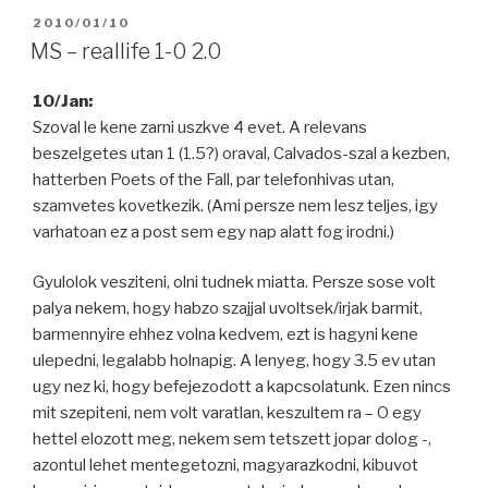
POSTED
2010/01/10
ON
MS – reallife 1-0 2.0
10/Jan:
Szoval le kene zarni uszkve 4 evet. A relevans
beszelgetes utan 1 (1.5?) oraval, Calvados-szal a kezben,
hatterben Poets of the Fall, par telefonhivas utan,
szamvetes kovetkezik. (Ami persze nem lesz teljes, igy
varhatoan ez a post sem egy nap alatt fog irodni.)
Gyulolok vesziteni, olni tudnek miatta. Persze sose volt
palya nekem, hogy habzo szajjal uvoltsek/irjak barmit,
barmennyire ehhez volna kedvem, ezt is hagyni kene
ulepedni, legalabb holnapig. A lenyeg, hogy 3.5 ev utan
ugy nez ki, hogy befejezodott a kapcsolatunk. Ezen nincs
mit szepiteni, nem volt varatlan, keszultem ra – O egy
hettel elozott meg, nekem sem tetszett jopar dolog -,
azontul lehet mentegetozni, magyarazkodni, kibuvot