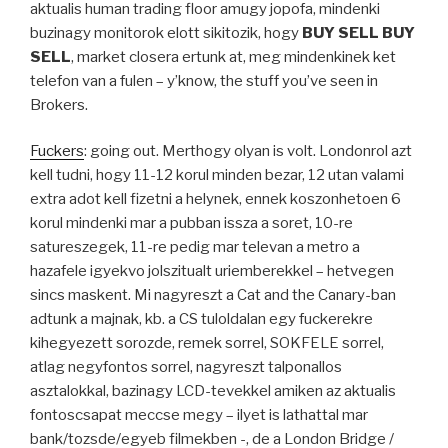
aktualis human trading floor amugy jopofa, mindenki
buzinagy monitorok elott sikitozik, hogy
BUY SELL BUY
SELL
, market closera ertunk at, meg mindenkinek ket
telefon van a fulen – y’know, the stuff you’ve seen in
Brokers.
Fuckers
: going out. Merthogy olyan is volt. Londonrol azt
kell tudni, hogy 11-12 korul minden bezar, 12 utan valami
extra adot kell fizetni a helynek, ennek koszonhetoen 6
korul mindenki mar a pubban issza a soret, 10-re
satureszegek, 11-re pedig mar televan a metro a
hazafele igyekvo jolszitualt uriemberekkel – hetvegen
sincs maskent. Mi nagyreszt a Cat and the Canary-ban
adtunk a majnak, kb. a CS tuloldalan egy fuckerekre
kihegyezett sorozde, remek sorrel, SOKFELE sorrel,
atlag negyfontos sorrel, nagyreszt talponallos
asztalokkal, bazinagy LCD-tevekkel amiken az aktualis
fontoscsapat meccse megy – ilyet is lathattal mar
bank/tozsde/egyeb filmekben -, de a London Bridge /