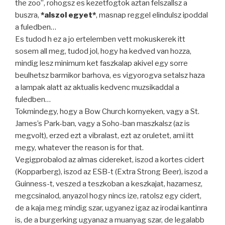
the zoo”, rohogsz es kezetfogtok aztan felszallsz a
buszra,
*alszol egyet*
, masnap reggel elindulsz ipoddal
a fuledben…
Es tudod h ez a jo ertelemben vett mokuskerek itt
sosem all meg, tudod jol, hogy ha kedved van hozza,
mindig lesz minimum ket faszkalap akivel egy sorre
beulhetsz barmikor barhova, es vigyorogva setalsz haza
a lampak alatt az aktualis kedvenc muzsikaddal a
fuledben…
Tokmindegy, hogy a Bow Church kornyeken, vagy a St.
James’s Park-ban, vagy a Soho-ban maszkalsz (az is
megvolt), erzed ezt a vibralast, ezt az oruletet, ami itt
megy, whatever the reason is for that.
Vegigprobalod az almas cidereket, iszod a kortes cidert
(Kopparberg), iszod az ESB-t (Extra Strong Beer), iszod a
Guinness-t, veszed a teszkoban a keszkajat, hazamesz,
megcsinalod, anyazol hogy nincs ize, ratolsz egy cidert,
de a kaja meg mindig szar, ugyanez igaz az irodai kantinra
is, de a burgerking ugyanaz a muanyag szar, de legalabb