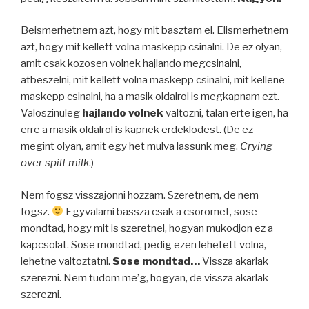
Beismerhetnem azt, hogy mit basztam el. Elismerhetnem
azt, hogy mit kellett volna maskepp csinalni. De ez olyan,
amit csak kozosen volnek hajlando megcsinalni,
atbeszelni, mit kellett volna maskepp csinalni, mit kellene
maskepp csinalni, ha a masik oldalrol is megkapnam ezt.
Valoszinuleg
hajlando volnek
valtozni, talan erte igen, ha
erre a masik oldalrol is kapnek erdeklodest. (De ez
megint olyan, amit egy het mulva lassunk meg.
Crying
over spilt milk
.)
Nem fogsz visszajonni hozzam. Szeretnem, de nem
fogsz.
Egyvalami bassza csak a csoromet, sose
mondtad, hogy mit is szeretnel, hogyan mukodjon ez a
kapcsolat. Sose mondtad, pedig ezen lehetett volna,
lehetne valtoztatni.
Sose mondtad…
Vissza akarlak
szerezni. Nem tudom me’g, hogyan, de vissza akarlak
szerezni.