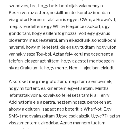
szendvics, tea, hogy be is bootoljak valamennyire.
Keszulven az estere, nekialltam del korul az irodaban
viragfutart keresni, talaltam is egyet CW-n, a Brown’s-t,
meg is rendeltem egy White Elegance csokort, ugy
gondoltam, hogy ez illeni fog hozza. Volt egy gyanus
blogentry meg reggelrol, amin elkezdtunk gondolkodni
haverral, hogy mi lehetett, de en ugy tudtam, hogy uton
vannak vissza Tou-bol. Aztan fel4 korul megcsorrent a
telefon, eloszor azt hittem, hogy az estet megbeszelni
hiv az Orakulum, ki hogy merre. Nem. Hajnalban elaludt.
A koroket meg megfutottam, megirtam 3 embernek,
hogy mi tortent, es kimentem egyet setalni. Mintha
leforraztak volna, kovalygo fejjel setaltam ki a Henry
Addington’s ele a partra, neztem hosszu perceken at,
ahogy a delutani, sapadt nap beteriti a Wharf-ot. Egy
SMS-t megvalaszoltam (Ugye csak alszik. Ugye??), aztan
visszamentem az irodaba. Aznap mar nem tudtam