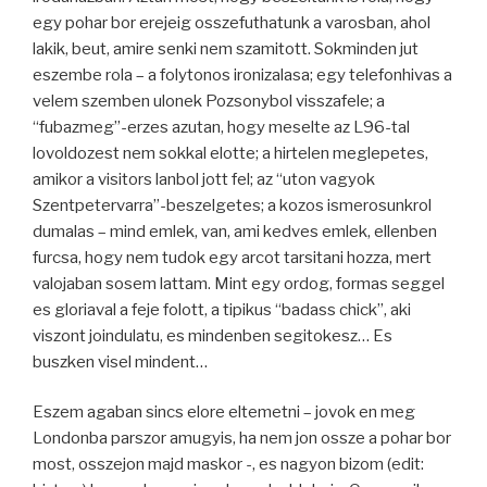
egy pohar bor erejeig osszefuthatunk a varosban, ahol
lakik, beut, amire senki nem szamitott. Sokminden jut
eszembe rola – a folytonos ironizalasa; egy telefonhivas a
velem szemben ulonek Pozsonybol visszafele; a
“fubazmeg”-erzes azutan, hogy meselte az L96-tal
lovoldozest nem sokkal elotte; a hirtelen meglepetes,
amikor a visitors lanbol jott fel; az “uton vagyok
Szentpetervarra”-beszelgetes; a kozos ismerosunkrol
dumalas – mind emlek, van, ami kedves emlek, ellenben
furcsa, hogy nem tudok egy arcot tarsitani hozza, mert
valojaban sosem lattam. Mint egy ordog, formas seggel
es gloriaval a feje folott, a tipikus “badass chick”, aki
viszont joindulatu, es mindenben segitokesz… Es
buszken visel mindent…
Eszem agaban sincs elore eltemetni – jovok en meg
Londonba parszor amugyis, ha nem jon ossze a pohar bor
most, osszejon majd maskor -, es nagyon bizom (edit: