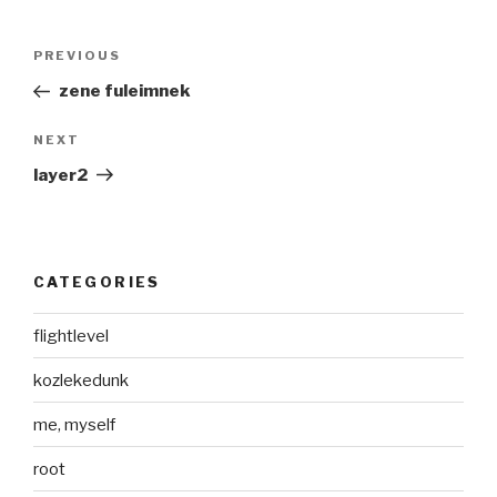
Post
Previous
PREVIOUS
navigation
Post
zene fuleimnek
Next
NEXT
Post
layer2
CATEGORIES
flightlevel
kozlekedunk
me, myself
root