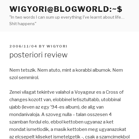
Skip
WIGYORI@BLOGWORLD:~$
to
"In two words I can sum up everything I've learnt about life…
content
Shit happens"
POSTED
2006/11/04
BY
WIGYORI
ON
posteriori review
Nem tetszik. Nem atuto, mint a korabbi albumok. Nem
szol semmirol.
Zenei vilagat tekintve valahol a Voyageur es a Cross of
changes kozott van, elobbinel letisztultabb, utobbinal
ujabb (leven az egy ’94-es album), de alig van
mondanivaloja. A szoveg nulla – talan osszesen 4
szamban fordul elo, ebbol kettoben ugyanaz a ket
mondat ismetlodik, a masik kettoben meg ugyanazokat
az elcsepelt kliseket ismetelgetik -, csak a szamcimekbol