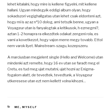
lehet kitalalni, hogy mire is kellene figyelni, mit kellene
hallani. Ugyan mindegyik eddigi album olyan, hogy
sokadszori vegighallgatas utan lehet csak eldonteni azt,
hogy mi is az az n*10 dolog, ami tetszik benne, ugyan a
Voyageur utan is fanyalogtak a kritikusok, h ezmegmi?,
aztan 1-2 honapra ra elkezdtek odakat zengeni rola, es
varni a kovetkezot, hogy vajon merre megy tovabb. Ettol
nem varok ilyet. Mainstream-szagu, kozepszeru.
A marciusban megjelent single (Hello and Welcome) utan
mindenki azt remelte, hogy 16 ev utan se faradt meg el
Cretu, es tud meg ujat mutatni, ujat hozni az Enigma-
fogalom alatt, de tevedtek, tevedtunk, a Voyageur
utkeresese utan ezt nem kellett volna kihozni…
CATEGORIES
ME, MYSELF