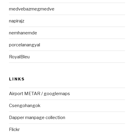
medvebazmegmedve
napirajz
nemhanemde
porcelanangyal
RoyalBleu
LINKS
Airport METAR / googlemaps
Csengohangok
Dapper manpage collection
Flickr