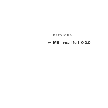
Post
Previous
PREVIOUS
navigation
Post
MS – reallife 1-0 2.0