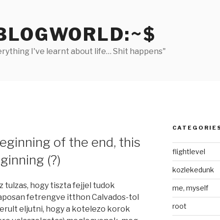
BLOGWORLD:~$
rything I've learnt about life… Shit happens"
CATEGORIE
beginning of the end, this
flightlevel
ginning (?)
kozlekedunk
 tulzas, hogy tiszta fejjel tudok
me, myself
posan fetrengve itthon Calvados-tol
root
kerult eljutni, hogy a kotelezo korok