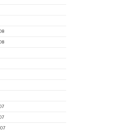
9
08
08
8
07
07
007