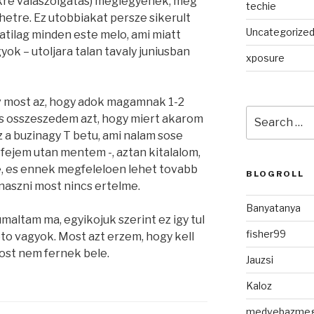
ekre valaszolgatas) meglegyenek, meg
techie
hetre. Ez utobbiakat persze sikerult
Uncategorize
atilag minden este melo, ami miatt
k – utoljara talan tavaly juniusban
xposure
rv most az, hogy adok magamnak 1-2
Search
, es osszeszedem azt, hogy miert akarom
for:
az a buzinagy T betu, ami nalam sose
 fejem utan mentem -, aztan kitalalom,
e, es ennek megfeleloen lehet tovabb
BLOGROLL
naszni most nincs ertelme.
Banyatanya
maltam ma, egyikojuk szerint ez igy tul
fisher99
to vagyok. Most azt erzem, hogy kell
ost nem fernek bele.
Jauzsi
Kaloz
medvebazme