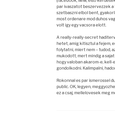
(facebook, iwiw, elso kerdes
par ivaszatot beszervezzek a 
szetbaszni elbol bent, gyakorl
most ordenare mod duhos vagyo
volt igy egy vacsora elott.
A really-really-secret hadite
hetet, amig kitisztul a fejem
folytatni, miert nem – tudod, 
mukodott, mert mindig a sajat
hogy valoban akarom-e, kell-
gondolkodni. Kalimpalni, hado
Rokonnal es par ismerossel du
public. OK, legyen, meggyozhe
ez a csaj, mellelovesek meg m