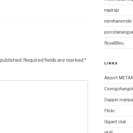
napirajz
nemhanemde
porcelanangya
RoyalBleu
 published.
Required fields are marked
*
LINKS
Airport META
Csengohango
Dapper manpag
Flickr
Gigant club
HUP