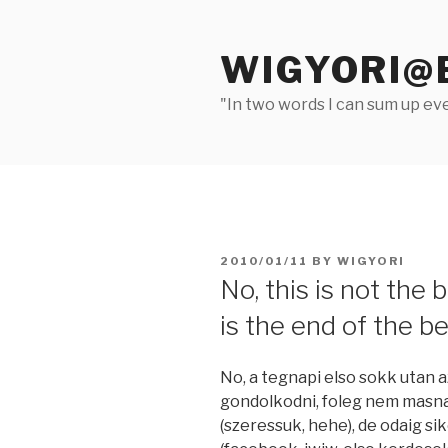
Skip
to
WIGYORI@
content
"In two words I can sum up eve
POSTED
2010/01/11
BY
WIGYORI
ON
No, this is not the 
is the end of the be
No, a tegnapi elso sokk utan az
gondolkodni, foleg nem masna
(szeressuk, hehe), de odaig si