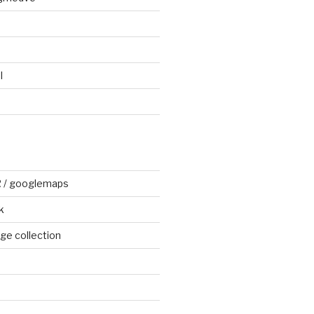
l
R / googlemaps
k
e collection