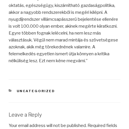
oktatás, egészségügy, kiszámítható gazdaságpolitika,
akkor a nagyobb rendszerekből is megéri kilépni. A
nyugdíjrendszer villámcsapásszerű bejelentése ellenére
is volt 100.000 olyan ember, akinek megérte kiiratkozni.
Egyre többen fognak lelécelni, ha nem lesz más
választásuk. Végül nem marad mintája és szövetségese
azoknak, akik még törekednének valamire. A
felemelkedés egyetlen ismert útja könnyen a kritika
nélküliség lesz. Ezt nem kéne megvárni.”
CATEGORIES
UNCATEGORIZED
Leave a Reply
Your email address will not be published.
Required fields