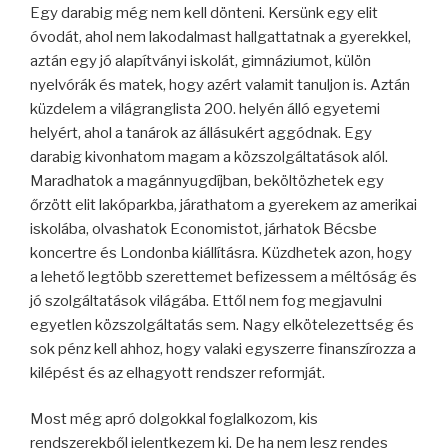
Egy darabig még nem kell dönteni. Kersünk egy elit
óvodát, ahol nem lakodalmast hallgattatnak a gyerekkel,
aztán egy jó alapítványi iskolát, gimnáziumot, külön
nyelvórák és matek, hogy azért valamit tanuljon is. Aztán
küzdelem a világranglista 200. helyén álló egyetemi
helyért, ahol a tanárok az állásukért aggódnak. Egy
darabig kivonhatom magam a közszolgáltatások alól.
Maradhatok a magánnyugdíjban, beköltözhetek egy
őrzött elit lakóparkba, járathatom a gyerekem az amerikai
iskolába, olvashatok Economistot, járhatok Bécsbe
koncertre és Londonba kiállításra. Küzdhetek azon, hogy
a lehető legtöbb szerettemet befizessem a méltóság és
jó szolgáltatások világába. Ettől nem fog megjavulni
egyetlen közszolgáltatás sem. Nagy elkötelezettség és
sok pénz kell ahhoz, hogy valaki egyszerre finanszírozza a
kilépést és az elhagyott rendszer reformját.
Most még apró dolgokkal foglalkozom, kis
rendszerekből jelentkezem ki. De ha nem lesz rendes