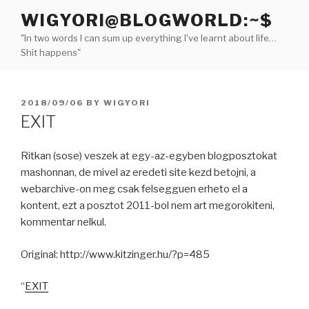
Skip
WIGYORI@BLOGWORLD:~$
to
"In two words I can sum up everything I've learnt about life…
content
Shit happens"
POSTED
2018/09/06
BY
WIGYORI
ON
EXIT
Ritkan (sose) veszek at egy-az-egyben blogposztokat
mashonnan, de mivel az eredeti site kezd betojni, a
webarchive-on meg csak felsegguen erheto el a
kontent, ezt a posztot 2011-bol nem art megorokiteni,
kommentar nelkul.
Original: http://www.kitzinger.hu/?p=485
“
EXIT