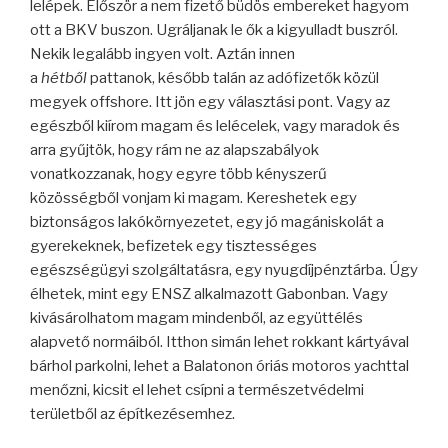
lelépek. Először a nem fizető büdös embereket hagyom
ott a BKV buszon. Ugráljanak le ők a kigyulladt buszról.
Nekik legalább ingyen volt. Aztán innen
a
hétből
pattanok, később talán az adófizetők közül
megyek offshore. Itt jön egy választási pont. Vagy az
egészből kiírom magam és lelécelek, vagy maradok és
arra gyűjtök, hogy rám ne az alapszabályok
vonatkozzanak, hogy egyre több kényszerű
közösségből vonjam ki magam. Kereshetek egy
biztonságos lakókörnyezetet, egy jó magániskolát a
gyerekeknek, befizetek egy tisztességes
egészségügyi szolgáltatásra, egy nyugdíjpénztárba. Úgy
élhetek, mint egy ENSZ alkalmazott Gabonban. Vagy
kivásárolhatom magam mindenből, az együttélés
alapvető normáiból. Itthon simán lehet rokkant kártyával
bárhol parkolni, lehet a Balatonon óriás motoros yachttal
menőzni, kicsit el lehet csípni a természetvédelmi
területből az építkezésemhez.