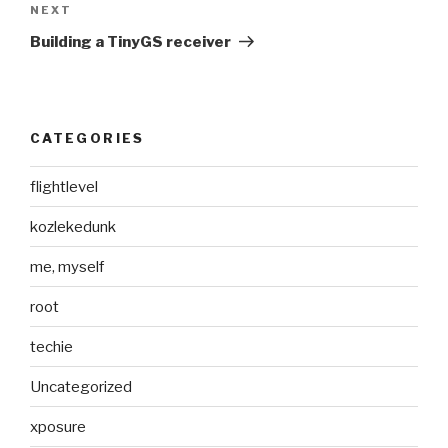
Next
NEXT
Post
Building a TinyGS receiver
CATEGORIES
flightlevel
kozlekedunk
me, myself
root
techie
Uncategorized
xposure