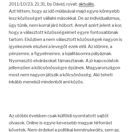
2011/10/23, 21:31, by Dávid, rovat:
aktuális
.
Azt hittem, hogy az idő múlásával majd egyre könnyebb
lesz közösséget vállalni másokkal. De az individualizmus,
úgy tűnik, nem korral járó hóbort. Annyit azért jelent a kor,
hogy a választott közösségeimet egyre fontosabbnak
tartom. Eközben a nem választott közösségek nagyon is
igyekeznek elszívni a levegőt ezek elől. Az időmre, a
pénzemre, a figyelmemre, a lojalitásomra pályáznak.
Nyomasztó elvárásokat támasztanak. A jó kapcsolatok
jellemzően a kölcsönösségre épülnek. Magyarországon
most nem nagyon játszik a kölcsönösség. Aki teheti
inkább menekül mindenből ami közös.
Az utóbbi években csak külföldi nyomtatott sajtót
olvasok. Online is egyre kevesebb magyar hírforrást
követek. Nem érdekel a politikai keménykedés, sem az,