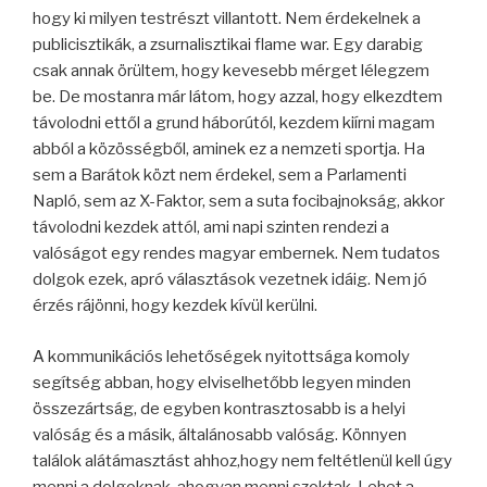
hogy ki milyen testrészt villantott. Nem érdekelnek a
publicisztikák, a zsurnalisztikai flame war. Egy darabig
csak annak örültem, hogy kevesebb mérget lélegzem
be. De mostanra már látom, hogy azzal, hogy elkezdtem
távolodni ettől a grund háborútól, kezdem kiírni magam
abból a közösségből, aminek ez a nemzeti sportja. Ha
sem a Barátok közt nem érdekel, sem a Parlamenti
Napló, sem az X-Faktor, sem a suta focibajnokság, akkor
távolodni kezdek attól, ami napi szinten rendezi a
valóságot egy rendes magyar embernek. Nem tudatos
dolgok ezek, apró választások vezetnek idáig. Nem jó
érzés rájönni, hogy kezdek kívül kerülni.
A kommunikációs lehetőségek nyitottsága komoly
segítség abban, hogy elviselhetőbb legyen minden
összezártság, de egyben kontrasztosabb is a helyi
valóság és a másik, általánosabb valóság. Könnyen
találok alátámasztást ahhoz,hogy nem feltétlenül kell úgy
menni a dolgoknak, ahogyan menni szoktak. Lehet a