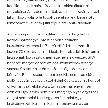
konfliktusoknak más lefolyása, a problémáknak más
megoldása. A legdermesztőbb azzal szembesülni, ha azt
látom, hogy valahol le tudják cserélni a régi bejáratott
lemezeket, túl tudnak jutni régi lejárt konfliktusokon.
A közös napi kultúránál sokkal durvább dolgokat is
kezdek hátrahagyni. Most éppen a szűkebb
lakókörnyezetemből, a 7. kerületből lett elegem. Itt
húzom 20 éve, és nem lett jobb. Fizetek adót, felújítom a
lakásomat, fogyasztok, nem szemetelek, veszek BKV
bérletet, megkérdezem az idős szomszédokat hogy
vannak. Szerintem az én családomtól jobb hely ez a
környék. Bár ez cseppet sem érdekli a non-stop előtt
piáló napszámosokat, a szotyiköpködőket, sem a korrupt
önkormányzati elöljárókat. És lassan már engem sem
érdekel. Úgy látszik nem lehet még egy olyan egyszerű
dolgot sem jobbá tenni egyszerűen, mint egy
lakókörnyezet. Ha nem akarom megjavítani, akkor