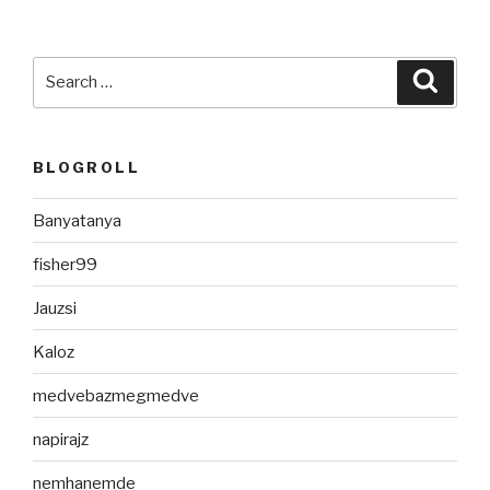
Search
Searc
for:
BLOGROLL
Banyatanya
fisher99
Jauzsi
Kaloz
medvebazmegmedve
napirajz
nemhanemde