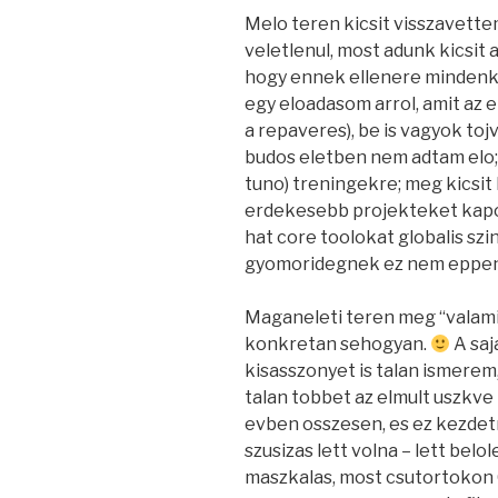
Melo teren kicsit visszavettem
veletlenul, most adunk kicsit 
hogy ennek ellenere mindenki t
egy eloadasom arrol, amit az 
a repaveres), be is vagyok to
budos eletben nem adtam elo;
tuno) treningekre; meg kicsit 
erdekesebb projekteket kapom
hat core toolokat globalis szin
gyomoridegnek ez nem eppe
Maganeleti teren meg “valami 
konkretan sehogyan.
A saj
kisasszonyet is talan ismere
talan tobbet az elmult uszkve
evben osszesen, es ez kezdet
szusizas lett volna – lett bel
maszkalas, most csutortokon