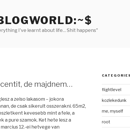
BLOGWORLD:~$
rything I've learnt about life… Shit happens"
CATEGORIE
centit, de majdnem…
flightlevel
lesz a zelso lakasom – jokora
kozlekedunk
an, de csak sikerult osszerakni. 65m2,
me, myself
 reszletkent kevesebb mint a fele, a
zek a pure szamok. Ket hete lesz a
root
 marcius 12.-ei hetvege van