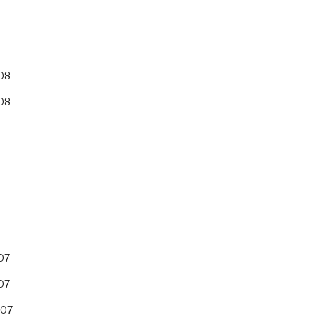
9
08
08
8
07
07
007