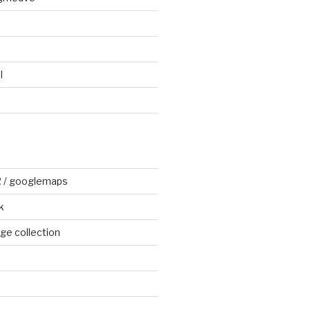
l
R / googlemaps
k
e collection