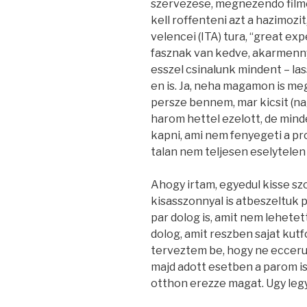
szervezese, megnezendo filme
kell roffenteni azt a hazimozit
velencei (ITA) tura, “great ex
fasznak van kedve, akarmennyir
esszel csinalunk mindent – las
en is. Ja, neha magamon is me
persze bennem, mar kicsit (n
harom hettel ezelott, de mind
kapni, ami nem fenyegeti a pr
talan nem teljesen eselytelen 
Ahogy irtam, egyedul kisse szo
kisasszonnyal is atbeszeltuk p
par dolog is, amit nem lehetet
dolog, amit reszben sajat kutf
terveztem be, hogy ne eccer
majd adott esetben a parom is –
otthon erezze magat. Ugy leg