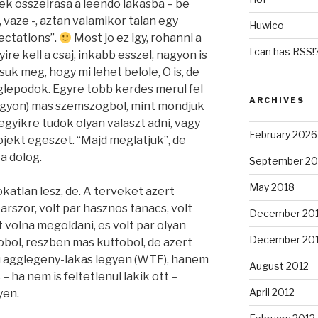
k osszeirasa a leendo lakasba – be
, vaze -, aztan valamikor talan egy
Huwico
pectations”.
Most jo ez igy, rohanni a
I can has RSS!?
e kell a csaj, inkabb esszel, nagyon is
suk meg, hogy mi lehet belole, O is, de
glepodok. Egyre tobb kerdes merul fel
ARCHIVES
agyon) mas szemszogbol, mint mondjuk
egyikre tudok olyan valaszt adni, vagy
February 2026
ojekt egeszet. “Majd meglatjuk”, de
a dolog.
September 20
May 2018
katlan lesz, de. A terveket azert
arszor, volt par hasznos tanacs, volt
December 20
t volna megoldani, es volt par olyan
December 20
obol, reszben mas kutfobol, de azert
u agglegeny-lakas legyen (WTF), hanem
August 2012
 ha nem is feltetlenul lakik ott –
April 2012
yen.