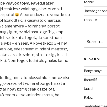
techie
be vagyok tojva, egyedul azer’
jd csak lesz valahogy, a betervezett
Uncategorize
karpotol
A berendezesre vonatkozo
xposure
l fixalodtak, lakasavatok marcius
valamennyire – falrahanyt borsot
ugy igen, ez biztosan egy “big leap
 h valtozni is fogok, de senki nem
Search
iranyba – en sem. A kovetkezo 3-4 het
for:
ben log, edesanyam mindent megtesz,
akolaszas kezdete, stb. – ez igy kicsit
BLOGROLL
k ti. Nem fogok tudni eleg halas lenne
Banyatanya
etileg nem atutalassal akartam az elso
fisher99
 jo erzes lett volna atporgetni azt a
Jauzsi
attal, hogy bzmg csak osszejott,
8 evem, es sokminden mas is, ha
Kaloz
medvebazme