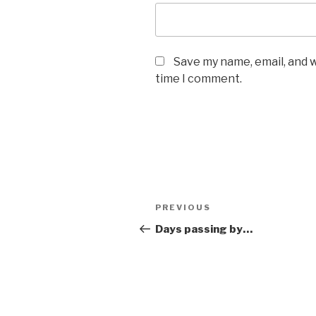
Save my name, email, and w
time I comment.
Post
Previous
PREVIOUS
navigation
Post
Days passing by…