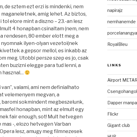
, de sztem ezt erzi is mindenki, nem
napirajz
a maganeletnek, amig lehet. Az biztos,
ol elore mint a diszno – 23.-an lesz
nemhanemde
elmult 4 honapban csinaltam (nem, nem
porcelanangya
jva rendesen, 80 ember elott meg a
 nyomnak ilyen-olyan vezetoi(nek
RoyalBleu
kivettek a gepsor mellol, es inkabb az
 meg. Utobbi persze szep es jo, csak
ten buzizni elegge para tud lenni, a
LINKS
n hasznal…
Airport META
van”, valami, ami nem definialhato
Csengohango
at velemenyem megvan, a
m, baromi sokmindent megbeszelunk,
Dapper manpag
 masfel honapban, mint az elmult egy
Flickr
nek fair enough, sot! Mult hetvegen
ole mas -, elozo hetvegen Varban
Gigant club
 Opera lesz, amugy meg filmnezesek
HUP