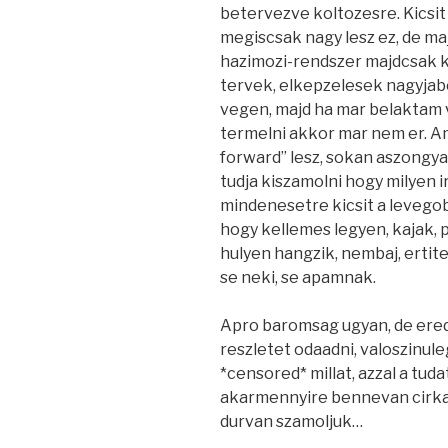
betervezve koltozesre. Kicsit 
megiscsak nagy lesz ez, de ma
hazimozi-rendszer majdcsak 
tervek, elkepzelesek nagyjabo
vegen, majd ha mar belaktam 
termelni akkor mar nem er. Am
forward” lesz, sokan aszongyak
tudja kiszamolni hogy milyen 
mindenesetre kicsit a levego
hogy kellemes legyen, kajak, p
hulyen hangzik, nembaj, ertite
se neki, se apamnak.
Apro baromsag ugyan, de ered
reszletet odaadni, valoszinuleg
*censored* millat, azzal a tud
akarmennyire bennevan cirka 
durvan szamoljuk…