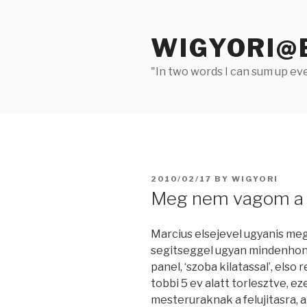
Skip
to
WIGYORI@
content
"In two words I can sum up eve
POSTED
2010/02/17
BY
WIGYORI
ON
Meg nem vagom a 
Marcius elsejevel ugyanis meg
segitseggel ugyan mindenhonn
panel, ‘szoba kilatassal’, elso
tobbi 5 ev alatt torlesztve, e
mesteruraknak a felujitasra, a